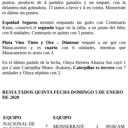
puntos, producto de 4 partidos ganados y un empate, con la
delantera más goleadora, 15 tantos a favor y 4 en contra. Monserrate
es último sin puntos.
Equidad Seguros
terminó empatado sin goles con Centenario
Kimo, conservó el
segundo
lugar en la tabla, a un punto del líder,
con 8 unidades. Centenario es quinto con 5 puntos.
Plata Vino Tinto y Oro – Dimenor
empató a un gol con
Maracaneiros y es
cuarto
con 6 unidades, mientras que
Maracaneiros es sexto con 3.
En el último partido de la fecha, Olaya Herrera Alianza Sur cayó 1
por 2 ante Caterpillar Motor –Kalomy
. Caterpillar es tercero
con 7
unidades y Olaya séptimo con 2.
RESULTADOS QUINTA FECHA DOMINGO 5 DE ENERO
DE 2020
EQUIPO
EQUIPO
NACIONAL DE
7
MONSERRATE
1
09:00 AM