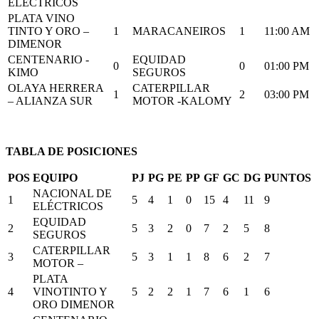
ELÉCTRICOS
PLATA VINO
TINTO Y ORO –
1
MARACANEIROS
1
11:00 AM
DIMENOR
CENTENARIO -
EQUIDAD
0
0
01:00 PM
KIMO
SEGUROS
OLAYA HERRERA
CATERPILLAR
1
2
03:00 PM
– ALIANZA SUR
MOTOR -KALOMY
TABLA DE POSICIONES
POS
EQUIPO
PJ
PG
PE
PP
GF
GC
DG
PUNTOS
NACIONAL DE
1
5
4
1
0
15
4
11
9
ELÉCTRICOS
EQUIDAD
2
5
3
2
0
7
2
5
8
SEGUROS
CATERPILLAR
3
5
3
1
1
8
6
2
7
MOTOR –
PLATA
4
VINOTINTO Y
5
2
2
1
7
6
1
6
ORO DIMENOR