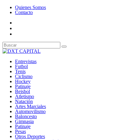
Quienes Somos
Contacto
Entrevistas
Futbol
Tenis
Ciclismo
Hockey
Patinaje
Beisbol
Atletismo
Natación
Artes Marciales
Automovilismo
Baloncesto
Gimnasia
Patinaje
Pesas
Otros Deportes