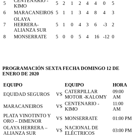
CENTENARIO -
5
5
2
1
2
4
4
0
5
KIMO
6
MARACANEIROS
5
1
1
3
4
8
4
3
OLAYA
7
HERRERA-
5
1
0
4
3
6
-3
2
ALIANZA SUR
8
MONSERRATE
5
0
0
5
4
16
-12
0
PROGRAMACIÓN SEXTA FECHA DOMINGO 12 DE
ENERO DE 2020
EQUIPO
EQUIPO
HORA
CATERPILLAR
09:00
EQUIDAD SEGUROS
VS
MOTOR -KALOMY
AM
CENTENARIO -
11:00
MARACANEIROS
VS
KIMO
AM
PLATA VINOTINTO Y
VS
MONSERRATE
01:00 PM
ORO – DIMENOR
OLAYA HERRERA –
NACIONAL DE
VS
03:00 PM
ALIANZA SUR
ELÉCTRICOS