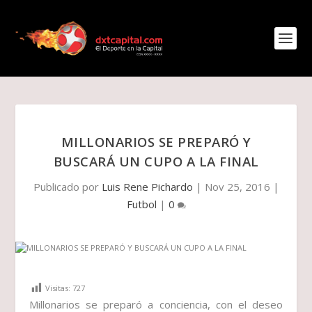
MILLONARIOS SE PREPARÓ Y
BUSCARÁ UN CUPO A LA FINAL
Publicado por
Luis Rene Pichardo
|
Nov 25, 2016
|
Futbol
|
0
Visitas:
727
Millonarios se preparó a conciencia, con el deseo