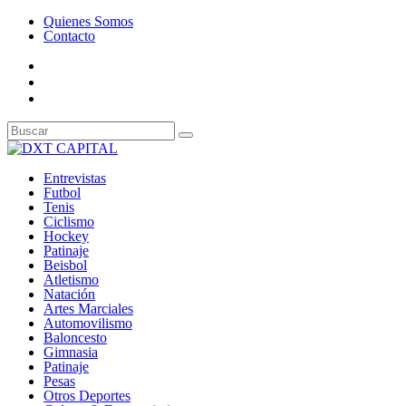
Quienes Somos
Contacto
Entrevistas
Futbol
Tenis
Ciclismo
Hockey
Patinaje
Beisbol
Atletismo
Natación
Artes Marciales
Automovilismo
Baloncesto
Gimnasia
Patinaje
Pesas
Otros Deportes