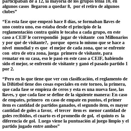
participaban de a 12, la mayoría de los grupos tenía 10, en
algunos casos llegaron a quedar 8, por el retiro de algunos
clubes”
“En esta fase que empezó hace 8 días, se formaban llaves de
uno contra uno, eso estaba desde el principio de la
reglamentación contra quién le tocaba a cada grupo, en este
caso a CEIF le correspondió jugar de visitante con Millonarios
y por qué de visitante?, porque opera lo mismo que se hace a
nivel mundial y es que el mejor de cada zona, que se enfrente
con otro de otra zona, juega primero de visitante, para
rematar en su casa, eso le pasó en este caso a CEIF, habiendo
sido el mejor, se enfrentó de visitante y ganó el pasado partido 1
por 2.
“Pero en lo que tiene que ver con clasificación, el reglamento de
la Difútbol tiene dos cosas especiales en este torneo, la primera,
que cada fase se empieza de ceros y esta es una nueva fase, las
llaves, y que cada fase se define de la siguiente manera: En caso
de empates, primero en caso de empate en puntos, el primer
ítem es cantidad de partidos ganados, el segundo ítem, es mayor
cantidad de goles a favor, el tercer ítem es menor cantidad de
goles recibidos, el cuarto es el promedio de gol, el quinto es la
diferencia de gol. Luego viene la puntuación al juego limpio y el
partido jugado entre ambos”