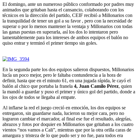
El domingo, ante un numeroso público conformado por padres muy
animados que gritaban hasta el cansancio, colaborando con los
técnicos en la dirección del partido, CEIF recibió a Millonarios con
la tranquilidad de tener un gol a su favor , pero con la necesidad de
superar o por lo menos mantener la ventaja y Millonarios con todas
las ganas puestas en superarla, así los dos lo intentaron pero
lamentablemente para los intereses de ambos equipos el balón no
quiso entrar y terminó el primer tiempo sin goles.
En la segunda parte los dos equipos salieron dispuestos, Millonarios
lucía un poco mejor, pero le faltaba contundencia a la hora de
definir, hasta que en el minuto 61, en una jugada rápida, le cayó el
balón al chico que portaba la franela
4, Juan Camilo Pérez
, quien
la mandó a guardar y puso el primer y único gol del partido, donde a
los ojos de todos se llegaba al empate.
Al inflarse la red el juego creció en emoción, los dos equipos se
entregaron, sin guardarse nada, lucieron su mejor cara, pero no
lograron cambiar el marcador, al final ese fue el resultado, alegrías,
abrazos y fotos por doquier en Millonarios que gritaban a los cuatro
vientos “nos vamos a Cali”, mientras que por la otra orilla caras de
amargura y tristeza de lo que pudo ser y no fue, para todos era