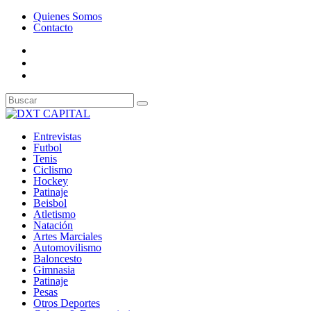
Quienes Somos
Contacto
Entrevistas
Futbol
Tenis
Ciclismo
Hockey
Patinaje
Beisbol
Atletismo
Natación
Artes Marciales
Automovilismo
Baloncesto
Gimnasia
Patinaje
Pesas
Otros Deportes