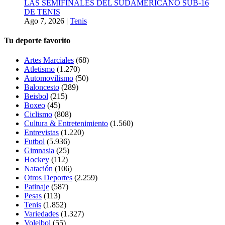
LAS SEMIFINALES DEL SUDAMERICANO SUB-16
DE TENIS
Ago 7, 2026
|
Tenis
Tu deporte favorito
Artes Marciales
(68)
Atletismo
(1.270)
Automovilismo
(50)
Baloncesto
(289)
Beisbol
(215)
Boxeo
(45)
Ciclismo
(808)
Cultura & Entretenimiento
(1.560)
Entrevistas
(1.220)
Futbol
(5.936)
Gimnasia
(25)
Hockey
(112)
Natación
(106)
Otros Deportes
(2.259)
Patinaje
(587)
Pesas
(113)
Tenis
(1.852)
Variedades
(1.327)
Voleibol
(55)