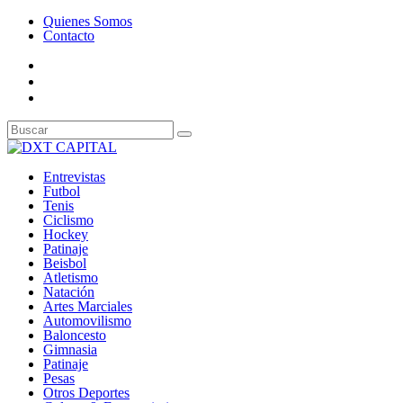
Quienes Somos
Contacto
Entrevistas
Futbol
Tenis
Ciclismo
Hockey
Patinaje
Beisbol
Atletismo
Natación
Artes Marciales
Automovilismo
Baloncesto
Gimnasia
Patinaje
Pesas
Otros Deportes