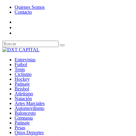
Quienes Somos
Contacto
Entrevistas
Futbol
Tenis
Ciclismo
Hockey
Patinaje
Beisbol
Atletismo
Natación
Artes Marciales
Automovilismo
Baloncesto
Gimnasia
Patinaje
Pesas
Otros Deportes