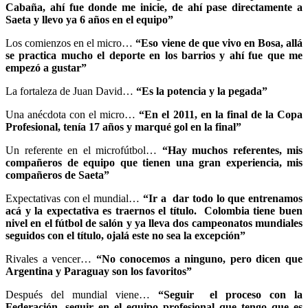
Cabaña, ahí fue donde me inicie, de ahí pase directamente a
Saeta y llevo ya 6 años en el equipo”
Los comienzos en el micro…
“Eso viene de que vivo en Bosa, allá
se practica mucho el deporte en los barrios y ahí fue que me
empezó a gustar”
La fortaleza de Juan David…
“Es la potencia y la pegada”
Una anécdota con el micro…
“En el 2011, en la final de la Copa
Profesional, tenía 17 años y marqué gol en la final”
Un referente en el microfútbol…
“Hay muchos referentes, mis
compañeros de equipo que tienen una gran experiencia, mis
compañeros de Saeta”
Expectativas con el mundial…
“Ir a dar todo lo que entrenamos
acá y la expectativa es traernos el título. Colombia tiene buen
nivel en el fútbol de salón y ya lleva dos campeonatos mundiales
seguidos con el título, ojalá este no sea la excepción”
Rivales a vencer…
“No conocemos a ninguno, pero dicen que
Argentina y Paraguay son los favoritos”
Después del mundial viene…
“Seguir el proceso con la
Federación, seguir en el equipo profesional que tengo que es