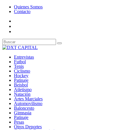
Quienes Somos
Contacto
Entrevistas
Futbol
Tenis
Ciclismo
Hockey
Patinaje
Beisbol
Atletismo
Natación
Artes Marciales
Automovilismo
Baloncesto
Gimnasia
Patinaje
Pesas
Otros Deportes