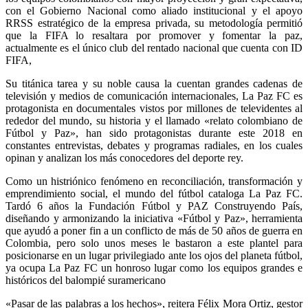
con el Gobierno Nacional como aliado institucional y el apoyo
RRSS estratégico de la empresa privada, su metodología permitió
que la FIFA lo resaltara por promover y fomentar la paz,
actualmente es el único club del rentado nacional que cuenta con ID
FIFA,
Su titánica tarea y su noble causa la cuentan grandes cadenas de
televisión y medios de comunicación internacionales, La Paz FC es
protagonista en documentales vistos por millones de televidentes al
rededor del mundo, su historia y el llamado «relato colombiano de
Fútbol y Paz», han sido protagonistas durante este 2018 en
constantes entrevistas, debates y programas radiales, en los cuales
opinan y analizan los más conocedores del deporte rey.
Como un histriónico fenómeno en reconciliación, transformación y
emprendimiento social, el mundo del fútbol cataloga La Paz FC.
Tardó 6 años la Fundación Fútbol y PAZ Construyendo País,
diseñando y armonizando la iniciativa «Fútbol y Paz», herramienta
que ayudó a poner fin a un conflicto de más de 50 años de guerra en
Colombia, pero solo unos meses le bastaron a este plantel para
posicionarse en un lugar privilegiado ante los ojos del planeta fútbol,
ya ocupa La Paz FC un honroso lugar como los equipos grandes e
históricos del balompié suramericano
«Pasar de las palabras a los hechos», reitera Félix Mora Ortiz, gestor