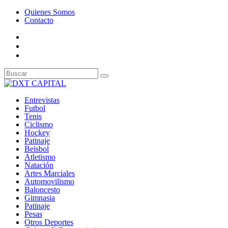
Quienes Somos
Contacto
Entrevistas
Futbol
Tenis
Ciclismo
Hockey
Patinaje
Beisbol
Atletismo
Natación
Artes Marciales
Automovilismo
Baloncesto
Gimnasia
Patinaje
Pesas
Otros Deportes