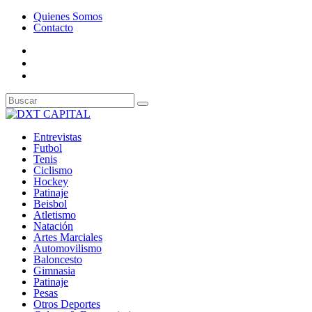
Quienes Somos
Contacto
Entrevistas
Futbol
Tenis
Ciclismo
Hockey
Patinaje
Beisbol
Atletismo
Natación
Artes Marciales
Automovilismo
Baloncesto
Gimnasia
Patinaje
Pesas
Otros Deportes