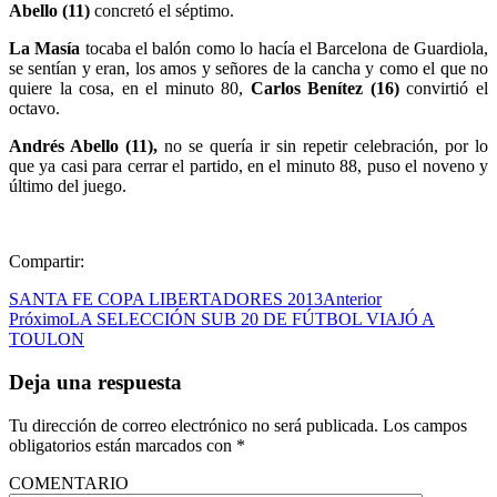
Abello (11)
concretó el séptimo.
La Masía
tocaba el balón como lo hacía el Barcelona de Guardiola,
se sentían y eran, los amos y señores de la cancha y como el que no
quiere la cosa, en el minuto 80,
Carlos Benítez (16)
convirtió el
octavo.
Andrés Abello (11),
no se quería ir sin repetir celebración, por lo
que ya casi para cerrar el partido, en el minuto 88, puso el noveno y
último del juego.
Compartir:
SANTA FE COPA LIBERTADORES 2013
Anterior
Próximo
LA SELECCIÓN SUB 20 DE FÚTBOL VIAJÓ A
TOULON
Deja una respuesta
Tu dirección de correo electrónico no será publicada.
Los campos
obligatorios están marcados con
*
COMENTARIO