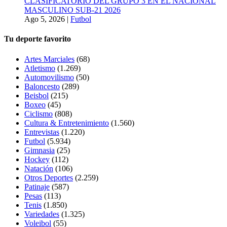
CLASIFICATORIO DEL GRUPO 3 EN EL NACIONAL
MASCULINO SUB-21 2026
Ago 5, 2026
|
Futbol
Tu deporte favorito
Artes Marciales
(68)
Atletismo
(1.269)
Automovilismo
(50)
Baloncesto
(289)
Beisbol
(215)
Boxeo
(45)
Ciclismo
(808)
Cultura & Entretenimiento
(1.560)
Entrevistas
(1.220)
Futbol
(5.934)
Gimnasia
(25)
Hockey
(112)
Natación
(106)
Otros Deportes
(2.259)
Patinaje
(587)
Pesas
(113)
Tenis
(1.850)
Variedades
(1.325)
Voleibol
(55)