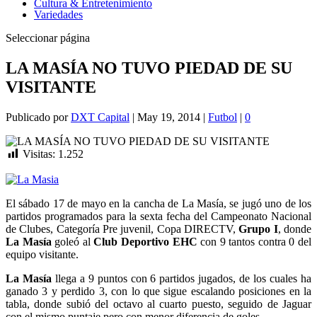
Cultura & Entretenimiento
Variedades
Seleccionar página
LA MASÍA NO TUVO PIEDAD DE SU
VISITANTE
Publicado por
DXT Capital
|
May 19, 2014
|
Futbol
|
0
Visitas:
1.252
El sábado 17 de mayo en la cancha de La Masía, se jugó uno de los
partidos programados para la sexta fecha del Campeonato Nacional
de Clubes, Categoría Pre juvenil, Copa DIRECTV,
Grupo I
, donde
La Masía
goleó al
Club Deportivo EHC
con 9 tantos contra 0 del
equipo visitante.
La Masía
llega a 9 puntos con 6 partidos jugados, de los cuales ha
ganado 3 y perdido 3, con lo que sigue escalando posiciones en la
tabla, donde subió del octavo al cuarto puesto, seguido de Jaguar
con el mismo puntaje pero con menor diferencia de goles.