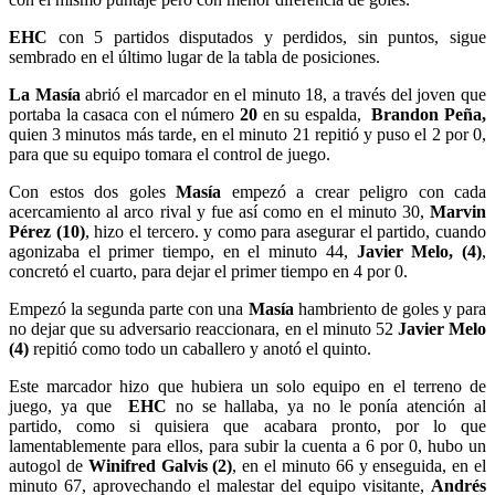
EHC
con 5 partidos disputados y perdidos, sin puntos, sigue
sembrado en el último lugar de la tabla de posiciones.
La Masía
abrió el marcador en el minuto 18, a través del joven que
portaba la casaca con el número
20
en su espalda,
Brandon Peña,
quien 3 minutos más tarde, en el minuto 21 repitió y puso el 2 por 0,
para que su equipo tomara el control de juego.
Con estos dos goles
Masía
empezó a crear peligro con cada
acercamiento al arco rival y fue así como en el minuto 30,
Marvin
Pérez (10)
, hizo el tercero. y como para asegurar el partido, cuando
agonizaba el primer tiempo, en el minuto 44,
Javier Melo, (4)
,
concretó el cuarto, para dejar el primer tiempo en 4 por 0.
Empezó la segunda parte con una
Masía
hambriento de goles y para
no dejar que su adversario reaccionara, en el minuto 52
Javier Melo
(4)
repitió como todo un caballero y anotó el quinto.
Este marcador hizo que hubiera un solo equipo en el terreno de
juego, ya que
EHC
no se hallaba, ya no le ponía atención al
partido, como si quisiera que acabara pronto, por lo que
lamentablemente para ellos, para subir la cuenta a 6 por 0, hubo un
autogol de
Winifred Galvis (2)
, en el minuto 66 y enseguida, en el
minuto 67, aprovechando el malestar del equipo visitante,
Andrés