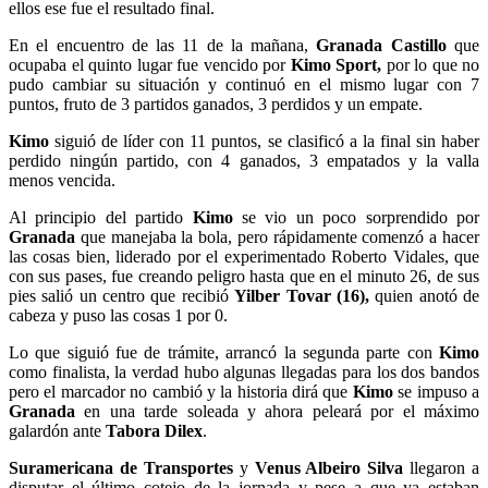
ellos ese fue el resultado final.
En el encuentro de las 11 de la mañana,
Granada Castillo
que
ocupaba el quinto lugar fue vencido por
Kimo Sport,
por lo que no
pudo cambiar su situación y continuó en el mismo lugar con 7
puntos, fruto de 3 partidos ganados, 3 perdidos y un empate.
Kimo
siguió de líder con 11 puntos, se clasificó a la final sin haber
perdido ningún partido, con 4 ganados, 3 empatados y la valla
menos vencida.
Al principio del partido
Kimo
se vio un poco sorprendido por
Granada
que manejaba la bola, pero rápidamente comenzó a hacer
las cosas bien, liderado por el experimentado Roberto Vidales, que
con sus pases, fue creando peligro hasta que en el minuto 26, de sus
pies salió un centro que recibió
Yilber Tovar (16),
quien anotó de
cabeza y puso las cosas 1 por 0.
Lo que siguió fue de trámite, arrancó la segunda parte con
Kimo
como finalista, la verdad hubo algunas llegadas para los dos bandos
pero el marcador no cambió y la historia dirá que
Kimo
se impuso a
Granada
en una tarde soleada y ahora peleará por el máximo
galardón ante
Tabora Dilex
.
Suramericana de Transportes
y
Venus Albeiro Silva
llegaron a
disputar el último cotejo de la jornada y pese a que ya estaban