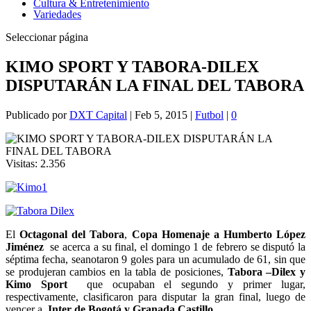
Cultura & Entretenimiento
Variedades
Seleccionar página
KIMO SPORT Y TABORA-DILEX
DISPUTARÁN LA FINAL DEL TABORA
Publicado por
DXT Capital
|
Feb 5, 2015
|
Futbol
|
0
Visitas:
2.356
El
Octagonal del Tabora
,
Copa Homenaje a Humberto López
Jiménez
se acerca a su final, el domingo 1 de febrero se disputó la
séptima fecha, seanotaron 9 goles para un acumulado de 61, sin que
se produjeran cambios en la tabla de posiciones,
Tabora –Dilex
y
Kimo Sport
que ocupaban el segundo y primer lugar,
respectivamente, clasificaron para disputar la gran final, luego de
vencer a
Inter de Bogotá y Granada Castillo
.