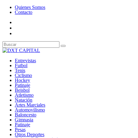
Quienes Somos
Contacto
Entrevistas
Futbol
Tenis
Ciclismo
Hockey
Patinaje
Beisbol
Atletismo
Natación
Artes Marciales
Automovilismo
Baloncesto
Gimnasia
Patinaje
Pesas
Otros Deportes