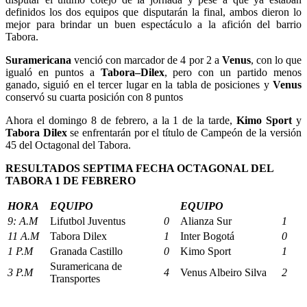
definidos los dos equipos que disputarán la final, ambos dieron lo
mejor para brindar un buen espectáculo a la afición del barrio
Tabora.
Suramericana
venció con marcador de 4 por 2 a
Venus
, con lo que
igualó en puntos a
Tabora–Dilex
, pero con un partido menos
ganado, siguió en el tercer lugar en la tabla de posiciones y
Venus
conservó su cuarta posición con 8 puntos
Ahora el domingo 8 de febrero, a la 1 de la tarde,
Kimo Sport
y
Tabora Dilex
se enfrentarán por el título de Campeón de la versión
45 del Octagonal del Tabora.
RESULTADOS SEPTIMA FECHA OCTAGONAL DEL
TABORA 1 DE FEBRERO
HORA
EQUIPO
EQUIPO
9: A.M
Lifutbol Juventus
0
Alianza Sur
1
11 A.M
Tabora Dilex
1
Inter Bogotá
0
1 P.M
Granada Castillo
0
Kimo Sport
1
Suramericana de
3 P.M
4
Venus Albeiro Silva
2
Transportes