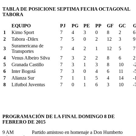
TABLA DE POSICIONE SEPTIMA FECHA OCTAGONAL
TABORA
EQUIPO
PJ
PG
PE
PP
GF
GC
1
Kimo Sport
7
4
3
0
8
2
6
2
Tabora -Dilex
7
5
0
2
12
3
9
Suramericana de
3
7
4
2
1
12
5
7
Transportes
4
Venus Albeiro Silva
7
3
2
2
8
6
2
5
Granada Castillo
7
3
1
3
8
10
-
6
Inter Bogotá
7
3
0
4
6
11
-
7
Alianza Sur
7
1
1
5
4
14
-
8
Lifutbol Juventus
7
0
1
6
3
10
-
PROGRAMACIÓN DE LA FINAL DOMINGO 8 DE
FEBRERO DE 2015
9 AM Partido amistoso en homenaje a Don Humberto