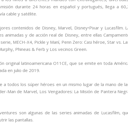
smisión durante 24 horas en español y portugués, llega a 60,
ía cable y satélite.
ores contenidos de Disney, Marvel, Disney•Pixar y Lucasfilm. L
ies animadas y de acción real de Disney, entre ellas Campament
serie, MECH-X4, Pickle y Maní, Penn Zero: Casi héroe, Star vs. La
 Murphy, Phineas & Ferb y Los vecinos Green.
ón original latinoamericana O11CE, que se emite en toda Améric
da en julio de 2019.
ne a todos los súper héroes en un mismo lugar de la mano de la
pider-Man de Marvel, Los Vengadores: La Misión de Pantera Negr
ventures son algunas de las series animadas de Lucasfilm, qu
rir las pantallas.