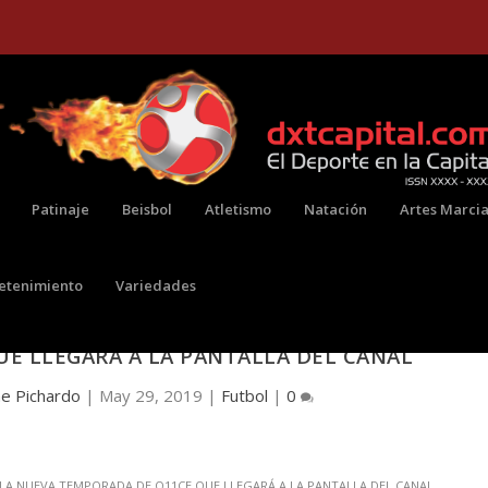
Patinaje
Beisbol
Atletismo
Natación
Artes Marcia
retenimiento
Variedades
ICO DE MADRID FORMARÁN PARTE DE LA NUEV
E LLEGARÁ A LA PANTALLA DEL CANAL
ne Pichardo
|
May 29, 2019
|
Futbol
|
0