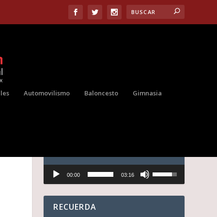
les
Automovilismo
Baloncesto
Gimnasia
A
AUDIO
Reproductor
U
00:00
03:16
de
t
audio
i
l
i
RECUERDA
z