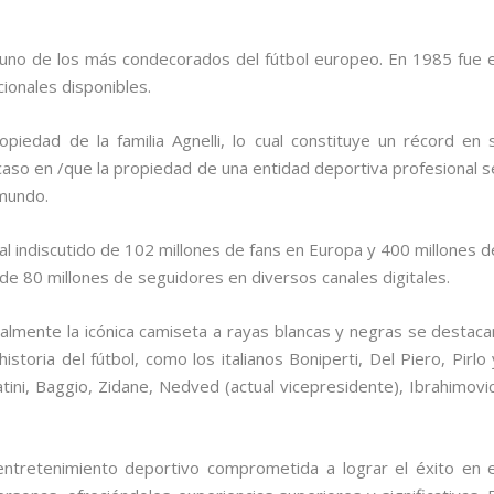
y uno de los más condecorados del fútbol europeo. En 1985 fue e
cionales disponibles.
piedad de la familia Agnelli, lo cual constituye un récord en s
aso en /que la propiedad de una entidad deportiva profesional s
mundo.
al indiscutido de 102 millones de fans en Europa y 400 millones d
e 80 millones de seguidores en diversos canales digitales.
ualmente la icónica camiseta a rayas blancas y negras se destaca
toria del fútbol, como los italianos Boniperti, Del Piero, Pirlo 
atini, Baggio, Zidane, Nedved (actual vicepresidente), Ibrahimovic
ntretenimiento deportivo comprometida a lograr el éxito en e