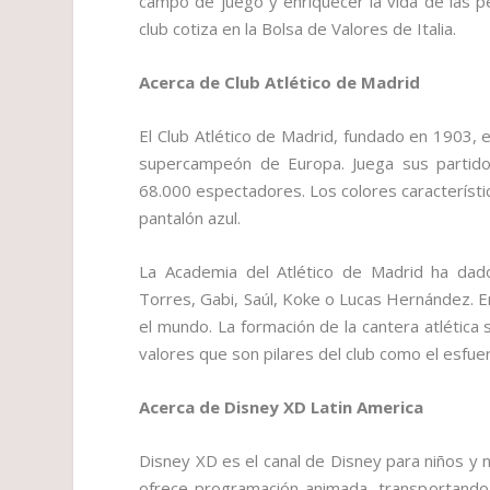
campo de juego y enriquecer la vida de las pe
club cotiza en la Bolsa de Valores de Italia.
Acerca de Club Atlético de Madrid
El Club Atlético de Madrid, fundado en 1903, 
supercampeón de Europa. Juega sus partido
68.000 espectadores. Los colores característic
pantalón azul.
La Academia del Atlético de Madrid ha dad
Torres, Gabi, Saúl, Koke o Lucas Hernández. E
el mundo. La formación de la cantera atlética 
valores que son pilares del club como el esfuer
Acerca de Disney XD Latin America
Disney XD es el canal de Disney para niños y 
ofrece programación animada, transportando 