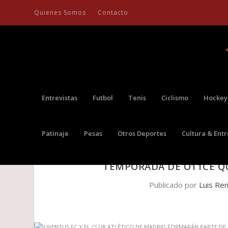
Quienes Somos
Contacto
Entrevistas
Futbol
Tenis
Ciclismo
Hockey
Patinaje
Pesas
Otros Deportes
Cultura & Ent
JUVENTUS FC Y EL CLUB ATLÉT
TEMPORADA DE O11CE QU
Publicado por
Luis Re