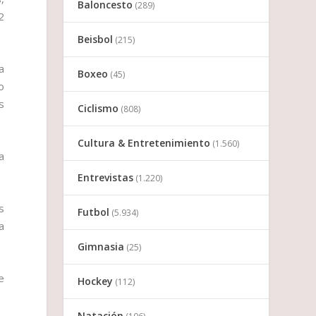
Baloncesto
(289)
2
Beisbol
(215)
a
Boxeo
(45)
o
s
Ciclismo
(808)
Cultura & Entretenimiento
(1.560)
a
Entrevistas
(1.220)
s
Futbol
(5.934)
a
Gimnasia
(25)
e
Hockey
(112)
Natación