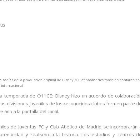
episodios de la producción original de Disney XD Latinoamérica también contarán c
l internacional
va temporada de O11CE: Disney hizo un acuerdo de colaboració
las divisiones juveniles de los reconocidos clubes formen parte d
año a la pantalla del canal.
iles de Juventus FC y Club Atlético de Madrid se incorporarán 
enticidad y realismo a la historia. Los estadios y centros d