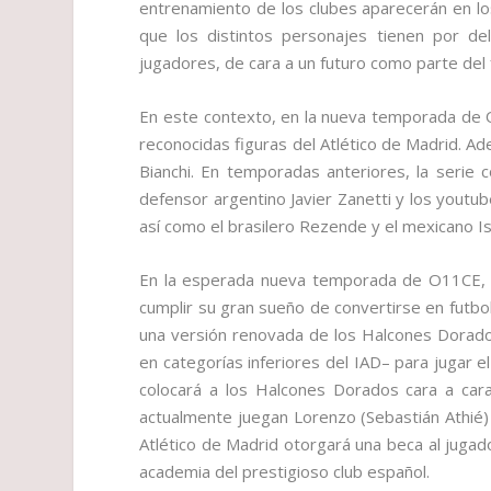
entrenamiento de los clubes aparecerán en los
que los distintos personajes tienen por 
jugadores, de cara a un futuro como parte del 
En este contexto, en la nueva temporada de O1
reconocidas figuras del Atlético de Madrid. Ad
Bianchi. En temporadas anteriores, la serie 
defensor argentino Javier Zanetti y los yout
así como el brasilero Rezende y el mexicano Is
En la esperada nueva temporada de O11CE, G
cumplir su gran sueño de convertirse en futbol
una versión renovada de los Halcones Dorado
en categorías inferiores del IAD– para jugar e
colocará a los Halcones Dorados cara a cara
actualmente juegan Lorenzo (Sebastián Athié) y
Atlético de Madrid otorgará una beca al juga
academia del prestigioso club español.