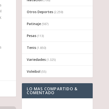
(106)
s
l
Otros Deportes
(2.259)
;
Patinaje
(587)
Pesas
(113)
s
Tenis
(1.850)
Variedades
(1.325)
Voleibol
(55)
LO MAS COMPARTIDO &
COMENTADO