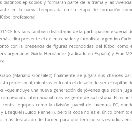
 distintos episodios y formarán parte de la trama y las vivencia
delante en la nueva temporada en su etapa de formación com
fútbol profesional.
1CE los fans también disfrutarán de la participación especial d
emás, dirá presente el ex entrenador y futbolista argentino Carlo
contó con la presencia de figuras reconocidas del fútbol como e
ubers argentinos Guido Hernández (radicado en España) y Fran MG
ra.
abo (Mariano González) finalmente se jugará sus chances par
ista profesional, mientras enfrenta el desafío de ser el capitán d
s –que incluye una nueva generación de jóvenes que solían juga
l campeonato internacional más exigente de su historia. El mundia
 contra equipos como la división juvenil de Juventus FC, dond
 Ezequiel (Guido Pennelli), pero la copa no es el único premio: e
dor más destacado del torneo para que termine sus estudios en l