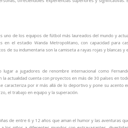
rsonas, ofreciéndoles experiencias superiores y significativas. E
es uno de los equipos de fútbol más laureados del mundo y actua
s en el estadio Wanda Metropolitano, con capacidad para cas
os de su indumentaria son la camiseta a rayas rojas y blancas y e
o lugar a jugadores de renombre internacional como Fernand
n la actualidad cuenta con proyectos en más de 30 países en tod
se caracteriza por ir más allá de lo deportivo y pone su acento e
zo, el trabajo en equipo y la superación.
niñas de entre 6 y 12 años que aman el humor y las aventuras qu
a los niños a diferentes mundos con extravagantes, divertidas