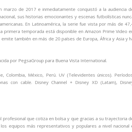
n marzo de 2017 e inmediatamente conquistó a la audiencia d
nacional, sus historias emocionantes y escenas futbolísticas nunc
oamericanas. En Latinoamérica, la serie fue vista por más de 47,
 la primera temporada está disponible en Amazon Prime Video e
emite también en más de 20 países de Europa, África y Asia y h
ucida por PegsaGroup para Buena Vista International.
le, Colombia, México, Perú. UV (Televidentes únicos). Períodos
sonas con cable. Disney Channel + Disney XD (Latam), Disne
 profesional que cotiza en bolsa y que gracias a su trayectoria d
los equipos más representativos y populares a nivel nacional 