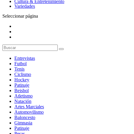
Cultura & Entretenimiento
Variedades
Seleccionar página
Entrevistas
Futbol
Tenis
Ciclismo
Hockey
Patinaje
Beisbol
Atletismo
Natación
Artes Marciales
Automovilismo
Baloncesto
Gimnasia
Patinaje
Pesas