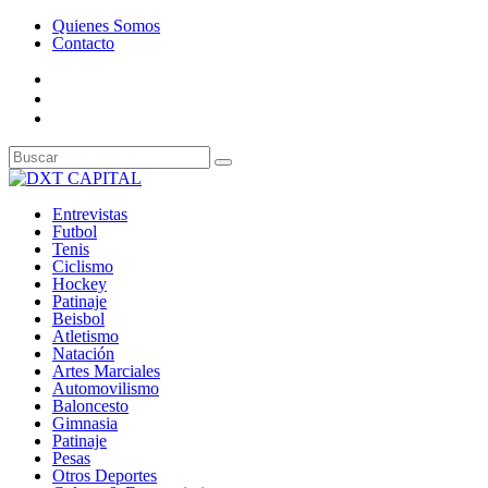
Quienes Somos
Contacto
Entrevistas
Futbol
Tenis
Ciclismo
Hockey
Patinaje
Beisbol
Atletismo
Natación
Artes Marciales
Automovilismo
Baloncesto
Gimnasia
Patinaje
Pesas
Otros Deportes