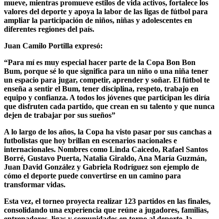
mueve, mientras promueve estilos de vida activos, fortalece los
valores del deporte y apoya la labor de las ligas de fútbol para
ampliar la participación de niños, niñas y adolescentes en
diferentes regiones del país.
Juan Camilo Portilla expresó:
“Para mí es muy especial hacer parte de la Copa Bon Bon
Bum, porque sé lo que significa para un niño o una niña tener
un espacio para jugar, competir, aprender y soñar. El fútbol te
enseña a sentir el Bum, tener disciplina, respeto, trabajo en
equipo y confianza. A todos los jóvenes que participan les diría
que disfruten cada partido, que crean en su talento y que nunca
dejen de trabajar por sus sueños”
A lo largo de los años, la Copa ha visto pasar por sus canchas a
futbolistas que hoy brillan en escenarios nacionales e
internacionales. Nombres como Linda Caicedo, Rafael Santos
Borré, Gustavo Puerta, Natalia Giraldo, Ana María Guzmán,
Juan David González y Gabriela Rodríguez son ejemplo de
cómo el deporte puede convertirse en un camino para
transformar vidas.
Esta vez, el torneo proyecta realizar 123 partidos en las finales,
consolidando una experiencia que reúne a jugadores, familias,
entrenadores, ligas y comunidades en torno al deporte, la