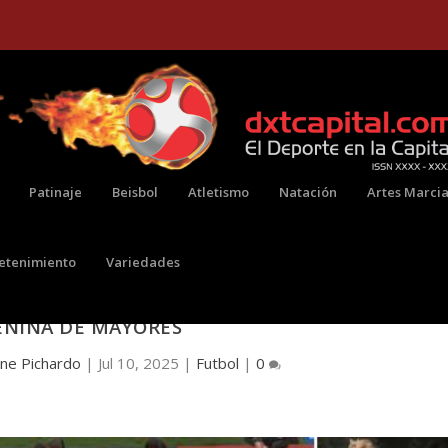
Patinaje
Beisbol
Atletismo
Natación
Artes Marcia
retenimiento
Variedades
ES 10 DE JULIO DE LA SELECCIÓN COLOMBIA
ENINA DE MAYORES
ene Pichardo
|
Jul 10, 2025
|
Futbol
|
0