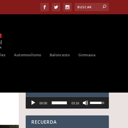
les
Automovilismo
Baloncesto
Gimnasia
AUDIO
Reproductor
U
00:00
03:16
de
t
audio
i
l
i
RECUERDA
z