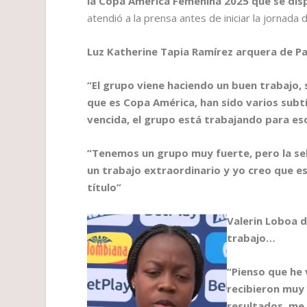
la Copa América Femenina 2025 que se dispu
atendió a la prensa antes de iniciar la jornada
Luz Katherine Tapia Ramírez arquera de Pa
“El grupo viene haciendo un buen trabajo,
que es Copa América, han sido varios subtí
vencida, el grupo está trabajando para es
“Tenemos un grupo muy fuerte, pero la se
un trabajo extraordinario y yo creo que es
título”
Valerin Loboa d
trabajo…
“Pienso que he
recibieron muy
resultados, me