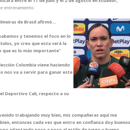
tará entre el 11 de julio y el 2 de agosto en Ecuador,
 de entrenamiento.
lmeiras de Brasil afirmó…
 sabemos y tenemos el foco en lo
tulos, yo creo que esta será la
o que es lo más importante”
lección Colombia viene haciendo
o nos va a servir para ganar este
el Deportivo Cali, respecto a su
 venido trabajando muy bien, mis compañeras aquí me
 bien, entonces cada vez que entro en confianza doy bueno
 voy adaptando poco a poco al estilo de juego y bueno