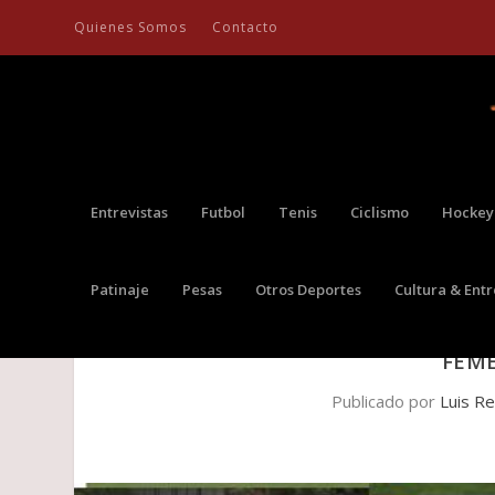
Quienes Somos
Contacto
Entrevistas
Futbol
Tenis
Ciclismo
Hockey
Patinaje
Pesas
Otros Deportes
Cultura & Ent
JORNADA DE TRABAJO DE JUEV
FEM
Publicado por
Luis R