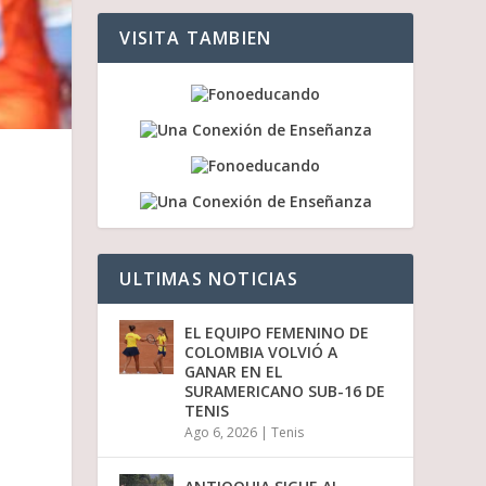
a
a
VISITA TAMBIEN
r
r
i
b
a
/
a
b
a
j
o
p
ULTIMAS NOTICIAS
a
r
a
EL EQUIPO FEMENINO DE
a
COLOMBIA VOLVIÓ A
u
GANAR EN EL
m
SURAMERICANO SUB-16 DE
e
TENIS
n
Ago 6, 2026
|
Tenis
t
a
r