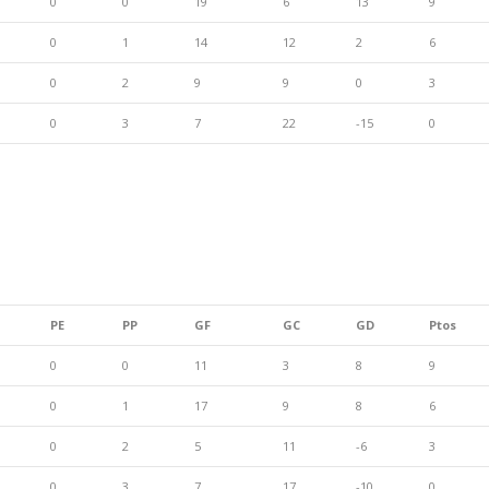
0
0
19
6
13
9
0
1
14
12
2
6
0
2
9
9
0
3
0
3
7
22
-15
0
PE
PP
GF
GC
GD
Ptos
0
0
11
3
8
9
0
1
17
9
8
6
0
2
5
11
-6
3
0
3
7
17
-10
0