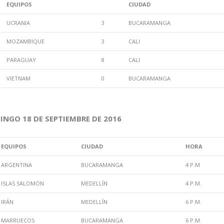
EQUIPOS
CIUDAD
UCRANIA
3
BUCARAMANGA
MOZAMBIQUE
3
CALI
PARAGUAY
8
CALI
VIETNAM
0
BUCARAMANGA
NGO 18 DE SEPTIEMBRE DE 2016
EQUIPOS
CIUDAD
HORA
ARGENTINA
BUCARAMANGA
4 P.M
ISLAS SALOMÓN
MEDELLÍN
4 P.M.
IRÁN
MEDELLÍN
6 P.M.
MARRUECOS
BUCARAMANGA
6 P.M.