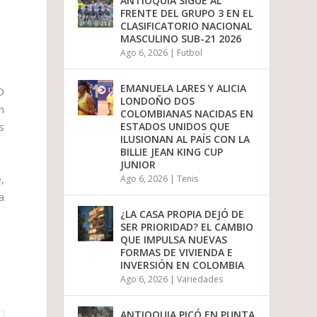
ANTIOQUIA SIGUE AL
o
FRENTE DEL GRUPO 3 EN EL
d
CLASIFICATORIO NACIONAL
i
MASCULINO SUB-21 2026
s
Ago 6, 2026
|
Futbol
m
i
n
EMANUELA LARES Y ALICIA
D
u
LONDOÑO DOS
i
n
COLOMBIANAS NACIDAS EN
r
s
ESTADOS UNIDOS QUE
e
ILUSIONAN AL PAÍS CON LA
l
BILLIE JEAN KING CUP
v
JUNIOR
o
,
Ago 6, 2026
|
Tenis
l
a
u
m
¿LA CASA PROPIA DEJÓ DE
e
SER PRIORIDAD? EL CAMBIO
n
QUE IMPULSA NUEVAS
.
FORMAS DE VIVIENDA E
INVERSIÓN EN COLOMBIA
Ago 6, 2026
|
Variedades
ANTIOQUIA PICÓ EN PUNTA