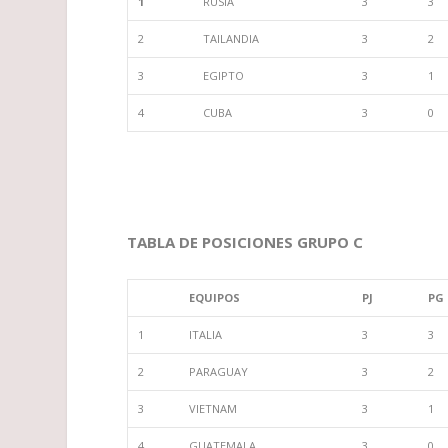
1
RUSIA
3
3
2
TAILANDIA
3
2
3
EGIPTO
3
1
4
CUBA
3
0
TABLA DE POSICIONES GRUPO C
EQUIPOS
PJ
PG
1
ITALIA
3
3
2
PARAGUAY
3
2
3
VIETNAM
3
1
4
GUATEMALA
3
0