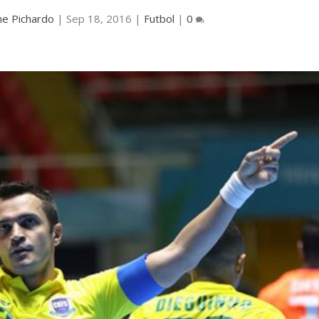
ne Pichardo
|
Sep 18, 2016
|
Futbol
|
0