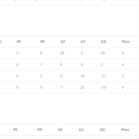
G
PE
PP
GF
GC
GD
Ptos
0
0
29
5
24
9
0
1
8
6
2
6
0
2
5
16
-11
3
0
3
7
22
-15
0
PE
PP
GF
GC
GD
Ptos