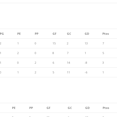
PG
PE
PP
GF
GC
GD
Ptos
2
1
0
15
2
13
7
1
2
0
8
7
1
5
1
0
2
6
14
-8
3
0
1
2
5
11
-6
1
PE
PP
GF
GC
GD
Ptos