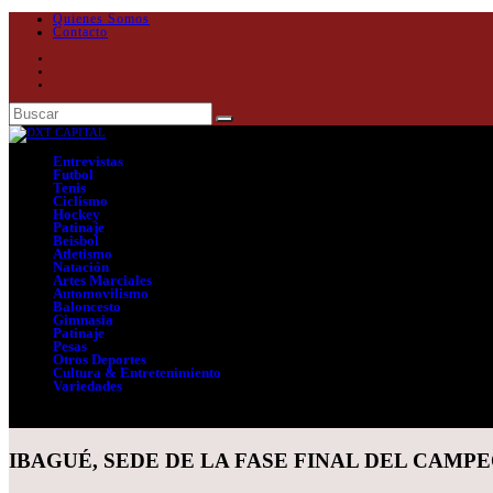
Quienes Somos
Contacto
Entrevistas
Futbol
Tenis
Ciclismo
Hockey
Patinaje
Beisbol
Atletismo
Natación
Artes Marciales
Automovilismo
Baloncesto
Gimnasia
Patinaje
Pesas
Otros Deportes
Cultura & Entretenimiento
Variedades
Seleccionar página
IBAGUÉ, SEDE DE LA FASE FINAL DEL CAMP