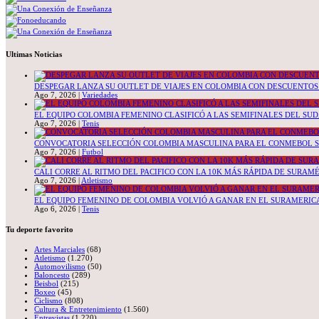
Ultimas Noticias
DESPEGAR LANZA SU OUTLET DE VIAJES EN COLOMBIA CON DESCUENTOS 
Ago 7, 2026
|
Variedades
EL EQUIPO COLOMBIA FEMENINO CLASIFICÓ A LAS SEMIFINALES DEL SU
Ago 7, 2026
|
Tenis
CONVOCATORIA SELECCIÓN COLOMBIA MASCULINA PARA EL CONMEBOL S
Ago 7, 2026
|
Futbol
CALI CORRE AL RITMO DEL PACIFICO CON LA 10K MÁS RÁPIDA DE SURAM
Ago 7, 2026
|
Atletismo
EL EQUIPO FEMENINO DE COLOMBIA VOLVIÓ A GANAR EN EL SURAMERICA
Ago 6, 2026
|
Tenis
Tu deporte favorito
Artes Marciales
(68)
Atletismo
(1.270)
Automovilismo
(50)
Baloncesto
(289)
Beisbol
(215)
Boxeo
(45)
Ciclismo
(808)
Cultura & Entretenimiento
(1.560)
Entrevistas
(1.220)