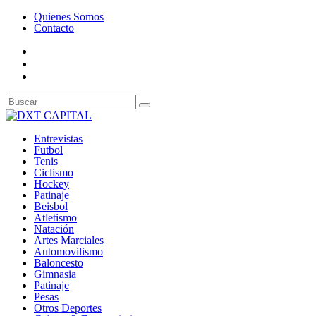
Quienes Somos
Contacto
Entrevistas
Futbol
Tenis
Ciclismo
Hockey
Patinaje
Beisbol
Atletismo
Natación
Artes Marciales
Automovilismo
Baloncesto
Gimnasia
Patinaje
Pesas
Otros Deportes