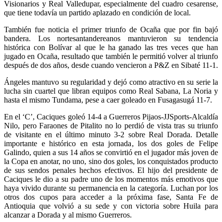
Visionarios y Real Valledupar, especialmente del cuadro cesarense,
que tiene todavía un partido aplazado en condición de local.
También fue noticia el primer triunfo de Ocaña que por fin bajó
bandera. Los nortesantandereanos mantuvieron su tendencia
histórica con Bolívar al que le ha ganado las tres veces que han
jugado en Ocaña, resultado que también le permitió volver al triunfo
después de dos años, desde cuando vencieron a P&Z en Sibaté 11-1.
Ángeles mantuvo su regularidad y dejó como atractivo en su serie la
lucha sin cuartel que libran equipos como Real Sabana, La Noria y
hasta el mismo Tundama, pese a caer goleado en Fusagasugá 11-7.
En el ‘C’, Caciques goleó 14-4 a Guerreros Pijaos-JJSports-Alcaldía
Nilo, pero Faraones de Pitalito no lo perdió de vista tras su triunfo
de visitante en el último minuto 3-2 sobre Real Dorada. Detalle
importante e histórico en esta jornada, los dos goles de Felipe
Galindo, quien a sus 14 años se convirtió en el jugador más joven de
la Copa en anotar, no uno, sino dos goles, los conquistados producto
de sus sendos penales hechos efectivos. El hijo del presidente de
Caciques le dio a su padre uno de los momentos más emotivos que
haya vivido durante su permanencia en la categoría. Luchan por los
otros dos cupos para acceder a la próxima fase, Santa Fe de
Antioquia que volvió a su sede y con victoria sobre Huila para
alcanzar a Dorada y al mismo Guerreros.