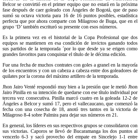
Belcor se convirtió en el primer equipo que no estará en la próxima
fase después de caer goleado con Ángeles de Bogotá, que de paso
sumó su octava victoria para 16 de 16 puntos posibles, estadística
perfecta que por ahora comparte con Milagroso de Buga, que en el
grupo ‘D’ también escrituró su presente con esos números.
Es la primera vez en el historial de la Copa Profesional que dos
equipos se mantienen en esa condición de invictos ganando todos
sus partidos de la temporada ´por lo que desde ya se erigen como
grandes favoritos para conquistar el título de le décima edición.
Fue una fecha de muchos contrates con goles a granel en la mayoría
de los encuentros y con un cabeza a cabeza entre dos goleadores de
quilates por la corona del máximo artillero de la temporada.
Jhon Jairo Venté respondió muy bien a la presión que le metió Jhon
Jairo Pinilla en su intención de quedarse con ese título individual por
tercera vez consecutiva. Pinilla marcó cuatro en la goleada 12-2 de
Ángeles a Belcor y sumó 17, pero el vallecaucano, que comenzó la
fecha con una cosecha de 18, anotó tres tantos en la victoria de
Milagroso 8-4 sobre Palmira para dejar sus números en 21.
En general, los líderes en sus respectivos grupos se consolidaron con
sus victorias. Caporos se llevó de Bucaramanga los dos puntos al
vencerlo 6-3 y sacó provecho del empate en Sincelejo 1-1 entre