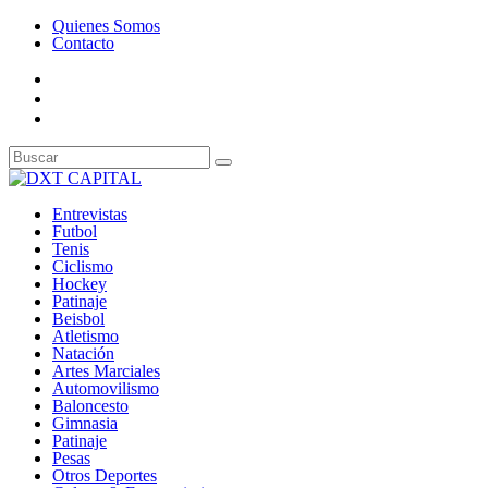
Quienes Somos
Contacto
Entrevistas
Futbol
Tenis
Ciclismo
Hockey
Patinaje
Beisbol
Atletismo
Natación
Artes Marciales
Automovilismo
Baloncesto
Gimnasia
Patinaje
Pesas
Otros Deportes