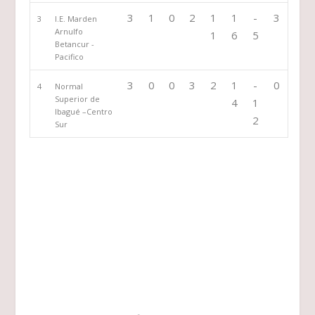
3
1
0
2
1
1
-
3
3
I.E. Marden
Arnulfo
1
6
5
Betancur -
Pacifico
3
0
0
3
2
1
-
0
4
Normal
Superior de
4
1
Ibagué –Centro
2
Sur