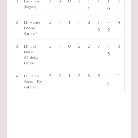
3
3
0
0
1
1
1
9
1
Los Pinos
(Bogotá)
1
0
3
1
1
1
8
1
-
4
2
I.E. Monte
Líbano
0
2
Caribe 1
3
1
0
2
2
7
-
3
3
I.E. José
María
5
Córdoba –
Llanos
3
0
1
2
3
6
-
1
4
I.E. Pablo
Sexto – Eje
3
Cafetero