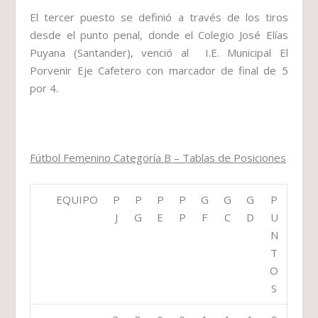
El tercer puesto se definió a través de los tiros
desde el punto penal, donde el
Colegio José Elías
Puyana (Santander)
, venció al
I.E. Municipal El
Porvenir Eje Cafetero
con marcador de final de 5
por 4.
Fútbol Femenino Categoría B – Tablas de Posiciones
EQUIPO
P
P
P
P
G
G
G
P
J
G
E
P
F
C
D
U
N
T
O
S