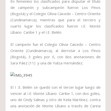
En femenino los clasificados para disputar el título
de campeón y subcampeón fueron
Los Pinos
(Bogotá)
y el
Colegio Olivia Caicedo – Centro Oriente
(Cundinamarca),
mientras que para el tercero y
cuarto lugar los clasificados fueron
I.E. Monte
Líbano Caribe 1
y el
I.E. Belén.
El campeón fue el
Colegio Olivia Caicedo – Centro
Oriente (Cundinamarca),
al derrotar a
Los Pinos
(Bogotá),
3 goles por 0, con dos anotaciones de
Sara Páez (11)
y una de
Yuliza Hernández
.
El
I .E. Belén
se quedó con el tercer lugar luego de
vencer al
I.E. Monte Líbano Caribe 1,
con dos goles,
uno de
Cindy Salinas
y otro de
Keila Martínez
, contra
una anotación de
Monte Líbano
a través de
Carina