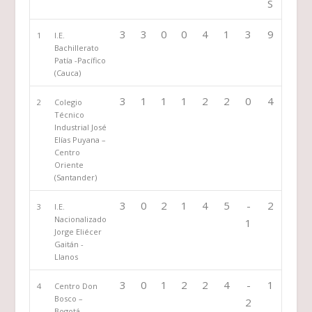
S
3
3
0
0
4
1
3
9
1
I.E.
Bachillerato
Patía -Pacífico
(Cauca)
3
1
1
1
2
2
0
4
2
Colegio
Técnico
Industrial José
Elías Puyana –
Centro
Oriente
(Santander)
3
0
2
1
4
5
-
2
3
I.E.
Nacionalizado
1
Jorge Eliécer
Gaitán -
Llanos
3
0
1
2
2
4
-
1
4
Centro Don
Bosco –
2
Bogotá