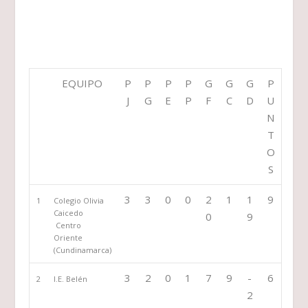
EQUIPO
P
P
P
P
G
G
G
P
J
G
E
P
F
C
D
U
N
T
O
S
3
3
0
0
2
1
1
9
1
Colegio Olivia
Caicedo
0
9
Centro
Oriente
(Cundinamarca)
3
2
0
1
7
9
-
6
2
I.E. Belén
2