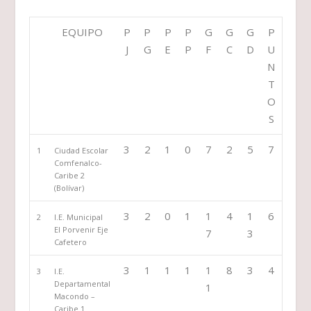
EQUIPO
P
P
P
P
G
G
G
P
J
G
E
P
F
C
D
U
N
T
O
S
3
2
1
0
7
2
5
7
1
Ciudad Escolar
Comfenalco-
Caribe 2
(Bolívar)
3
2
0
1
1
4
1
6
2
I.E. Municipal
El Porvenir Eje
7
3
Cafetero
3
1
1
1
1
8
3
4
3
I.E.
Departamental
1
Macondo –
Caribe 1