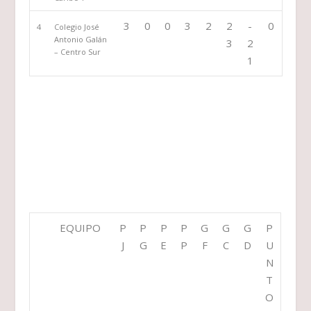
3
0
0
3
2
2
-
0
4
Colegio José
Antonio Galán
3
2
– Centro Sur
1
EQUIPO
P
P
P
P
G
G
G
P
J
G
E
P
F
C
D
U
N
T
O