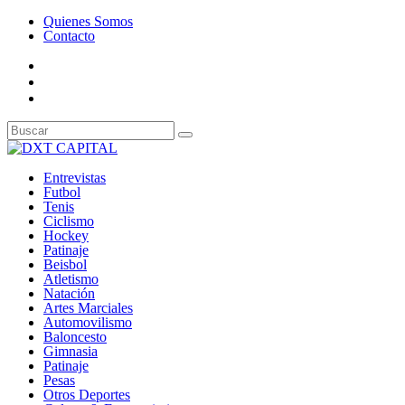
Quienes Somos
Contacto
Entrevistas
Futbol
Tenis
Ciclismo
Hockey
Patinaje
Beisbol
Atletismo
Natación
Artes Marciales
Automovilismo
Baloncesto
Gimnasia
Patinaje
Pesas
Otros Deportes