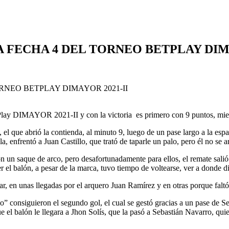
 FECHA 4 DEL TORNEO BETPLAY DIMA
tPlay DIMAYOR 2021-II y con la victoria es primero con 9 puntos, mie
 el que abrió la contienda, al minuto 9, luego de un pase largo a la es
, enfrentó a Juan Castillo, que trató de taparle un palo, pero él no se a
ron un saque de arco, pero desafortunadamente para ellos, el remate sali
el balón, a pesar de la marca, tuvo tiempo de voltearse, ver a donde di
 en unas llegadas por el arquero Juan Ramírez y en otras porque faltó 
 consiguieron el segundo gol, el cual se gestó gracias a un pase de Se
 el balón le llegara a Jhon Solís, que la pasó a Sebastián Navarro, quie