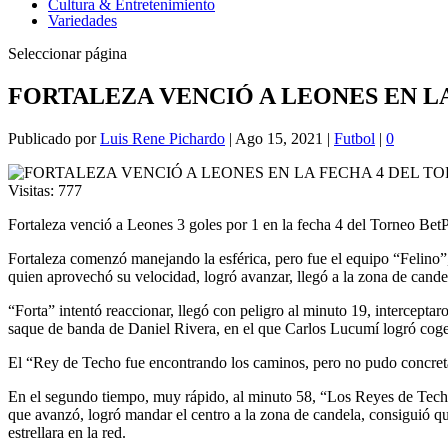
Cultura & Entretenimiento
Variedades
Seleccionar página
FORTALEZA VENCIÓ A LEONES EN LA
Publicado por
Luis Rene Pichardo
|
Ago 15, 2021
|
Futbol
|
0
Visitas:
777
Fortaleza venció a Leones 3 goles por 1 en la fecha 4 del Torneo Be
Fortaleza comenzó manejando la esférica, pero fue el equipo “Felino”,
quien aprovechó su velocidad, logró avanzar, llegó a la zona de candela
“Forta” intentó reaccionar, llegó con peligro al minuto 19, intercepta
saque de banda de Daniel Rivera, en el que Carlos Lucumí logró coger 
El “Rey de Techo fue encontrando los caminos, pero no pudo concretar,
En el segundo tiempo, muy rápido, al minuto 58, “Los Reyes de Techo”
que avanzó, logró mandar el centro a la zona de candela, consiguió que
estrellara en la red.