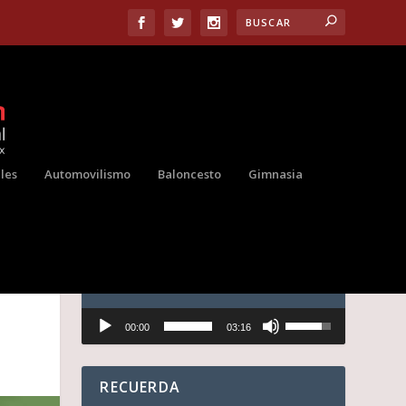
les
Automovilismo
Baloncesto
Gimnasia
AUDIO
Reproductor
U
00:00
03:16
de
t
audio
i
l
i
RECUERDA
z