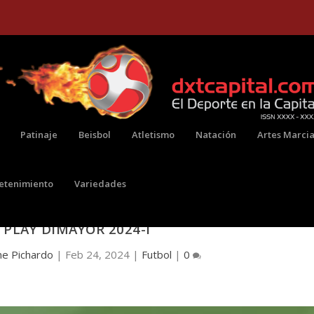
Patinaje
Beisbol
Atletismo
Natación
Artes Marcia
retenimiento
Variedades
CÓ EMPATARON EN LA OCTAVA JORNADA DE LA
TPLAY DIMAYOR 2024-I
ne Pichardo
|
Feb 24, 2024
|
Futbol
|
0