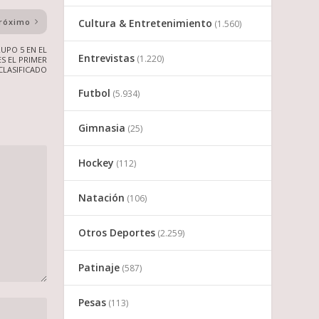
Cultura & Entretenimiento
róximo
(1.560)
UPO 5 EN EL
Entrevistas
(1.220)
S EL PRIMER
CLASIFICADO
Futbol
(5.934)
Gimnasia
(25)
Hockey
(112)
Natación
(106)
Otros Deportes
(2.259)
Patinaje
(587)
Pesas
(113)