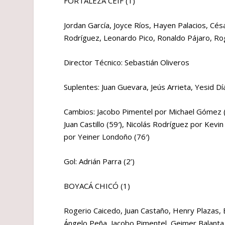
FORTALEZA CEIF (1)
Jordan García, Joyce Ríos, Hayen Palacios, Cés
Rodríguez, Leonardo Pico, Ronaldo Pájaro, Rog
Director Técnico: Sebastián Oliveros
Suplentes: Juan Guevara, Jeús Arrieta, Yesid Dí
Cambios: Jacobo Pimentel por Michael Gómez (4
Juan Castillo (59′), Nicolás Rodríguez por Kevin
por Yeiner Londoño (76′)
Gol: Adrián Parra (2’)
BOYACÁ CHICÓ (1)
Rogerio Caicedo, Juan Castaño, Henry Plazas, 
Ángelo Peña, Jacobo Pimentel, Geimer Balanta