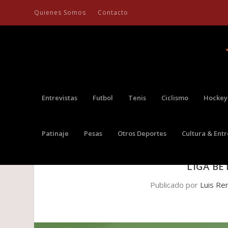
Quienes Somos
Contacto
Entrevistas
Futbol
Tenis
Ciclismo
Hockey
Patinaje
Pesas
Otros Deportes
Cultura & Ent
FORTALEZA CEIF Y BOYACÁ CHI
LIGA BE
Publicado por
Luis Re