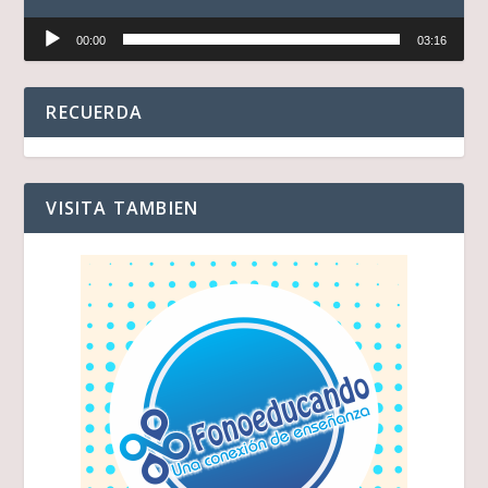
Reproductor
00:00
03:16
de
audio
RECUERDA
VISITA TAMBIEN