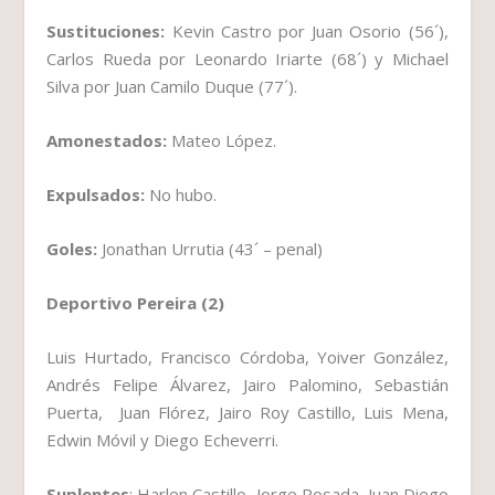
Sustituciones:
Kevin Castro por Juan Osorio (56´),
Carlos Rueda por Leonardo Iriarte (68´) y Michael
Silva por Juan Camilo Duque (77´).
Amonestados:
Mateo López.
Expulsados:
No hubo.
Goles:
Jonathan Urrutia (43´ – penal)
Deportivo Pereira (2)
Luis Hurtado, Francisco Córdoba, Yoiver González,
Andrés Felipe Álvarez, Jairo Palomino, Sebastián
Puerta, Juan Flórez, Jairo Roy Castillo, Luis Mena,
Edwin Móvil y Diego Echeverri.
Suplentes
: Harlen Castillo, Jorge Posada, Juan Diego