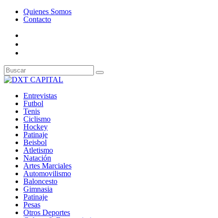
Quienes Somos
Contacto
Entrevistas
Futbol
Tenis
Ciclismo
Hockey
Patinaje
Beisbol
Atletismo
Natación
Artes Marciales
Automovilismo
Baloncesto
Gimnasia
Patinaje
Pesas
Otros Deportes