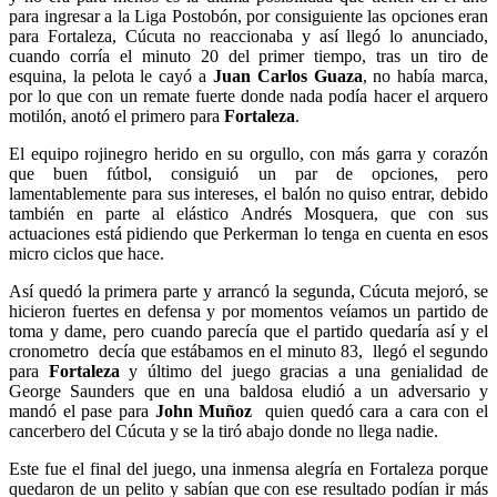
para ingresar a la Liga Postobón, por consiguiente las opciones eran
para Fortaleza, Cúcuta no reaccionaba y así llegó lo anunciado,
cuando corría el minuto 20 del primer tiempo, tras un tiro de
esquina, la pelota le cayó a
Juan Carlos Guaza
, no había marca,
por lo que con un remate fuerte donde nada podía hacer el arquero
motilón, anotó el primero para
Fortaleza
.
El equipo rojinegro herido en su orgullo, con más garra y corazón
que buen fútbol, consiguió un par de opciones, pero
lamentablemente para sus intereses, el balón no quiso entrar, debido
también en parte al elástico Andrés Mosquera, que con sus
actuaciones está pidiendo que Perkerman lo tenga en cuenta en esos
micro ciclos que hace.
Así quedó la primera parte y arrancó la segunda, Cúcuta mejoró, se
hicieron fuertes en defensa y por momentos veíamos un partido de
toma y dame, pero cuando parecía que el partido quedaría así y el
cronometro decía que estábamos en el minuto 83, llegó el segundo
para
Fortaleza
y último del juego gracias a una genialidad de
George Saunders que en una baldosa eludió a un adversario y
mandó el pase para
John Muñoz
quien quedó cara a cara con el
cancerbero del Cúcuta y se la tiró abajo donde no llega nadie.
Este fue el final del juego, una inmensa alegría en Fortaleza porque
quedaron de un pelito y sabían que con ese resultado podían ir más