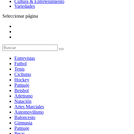
Cultura & Entretenimiento
Variedades
Seleccionar página
Entrevistas
Futbol
Tenis
Ciclismo
Hockey
Patinaje
Beisbol
Atletismo
Natación
Artes Marciales
Automovilismo
Baloncesto
Gimnasia
Patinaje
Pesas