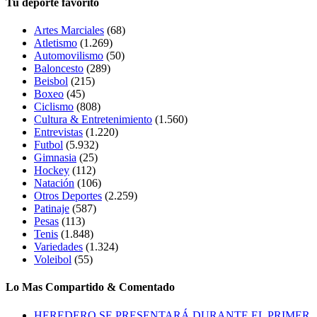
Tu deporte favorito
Artes Marciales
(68)
Atletismo
(1.269)
Automovilismo
(50)
Baloncesto
(289)
Beisbol
(215)
Boxeo
(45)
Ciclismo
(808)
Cultura & Entretenimiento
(1.560)
Entrevistas
(1.220)
Futbol
(5.932)
Gimnasia
(25)
Hockey
(112)
Natación
(106)
Otros Deportes
(2.259)
Patinaje
(587)
Pesas
(113)
Tenis
(1.848)
Variedades
(1.324)
Voleibol
(55)
Lo Mas Compartido & Comentado
HEREDERO SE PRESENTARÁ DURANTE EL PRIMER