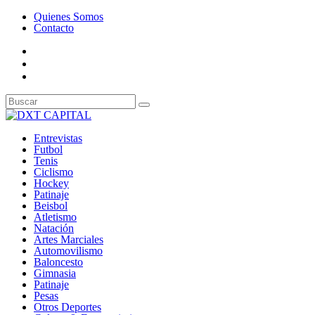
Quienes Somos
Contacto
Entrevistas
Futbol
Tenis
Ciclismo
Hockey
Patinaje
Beisbol
Atletismo
Natación
Artes Marciales
Automovilismo
Baloncesto
Gimnasia
Patinaje
Pesas
Otros Deportes