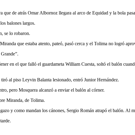
a que de atrás Omar Albornoz llegara al arco de Equidad y la bola pasa
los balones largos.
, se lo robaron.
randa que estaba atento, pateó, pasó cerca y el Tolima no logró aprov
o Grande”.
rner en el que falló el guardameta William Cuesta, soltó el balón cuan
tiró al piso Leyvin Balanta lesionado, entró Junior Hernández.
tro, pero Mosquera alcanzó a enviar el balón al córner.
obre Miranda, de Tolima.
igazo y como mandan los cánones, Sergio Román atrapó el balón. Al mi
tarde.