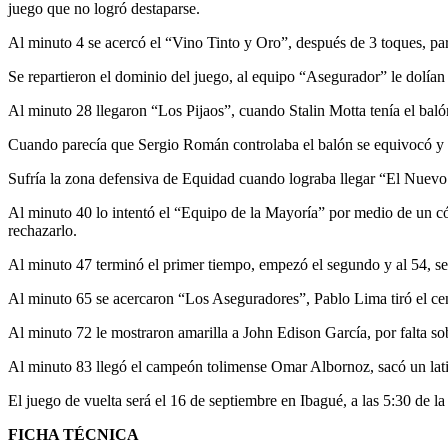
juego que no logró destaparse.
Al minuto 4 se acercó el “Vino Tinto y Oro”, después de 3 toques, par
Se repartieron el dominio del juego, al equipo “Asegurador” le dolían 
Al minuto 28 llegaron “Los Pijaos”, cuando Stalin Motta tenía el balón
Cuando parecía que Sergio Román controlaba el balón se equivocó y Mi
Sufría la zona defensiva de Equidad cuando lograba llegar “El Nuev
Al minuto 40 lo intentó el “Equipo de la Mayoría” por medio de un có
rechazarlo.
Al minuto 47 terminó el primer tiempo, empezó el segundo y al 54, se 
Al minuto 65 se acercaron “Los Aseguradores”, Pablo Lima tiró el cen
Al minuto 72 le mostraron amarilla a John Edison García, por falta s
Al minuto 83 llegó el campeón tolimense Omar Albornoz, sacó un lat
El juego de vuelta será el 16 de septiembre en Ibagué, a las 5:30 de la 
FICHA TÉCNICA