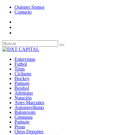
Quienes Somos
Contacto
Entrevistas
Futbol
Tenis
Ciclismo
Hockey
Patinaje
Beisbol
Atletismo
Natación
Artes Marciales
Automovilismo
Baloncesto
Gimnasia
Patinaje
Pesas
Otros Deportes