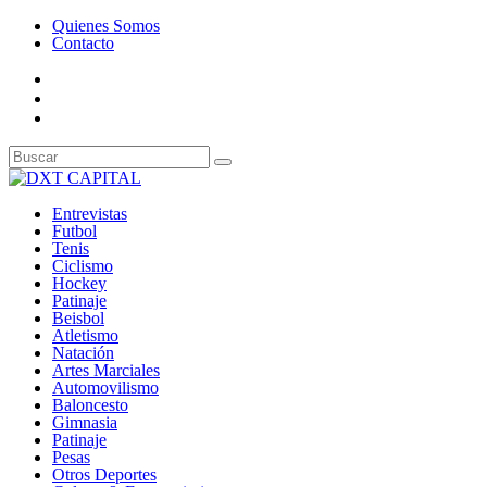
Quienes Somos
Contacto
Entrevistas
Futbol
Tenis
Ciclismo
Hockey
Patinaje
Beisbol
Atletismo
Natación
Artes Marciales
Automovilismo
Baloncesto
Gimnasia
Patinaje
Pesas
Otros Deportes