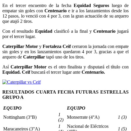
En el tercer encuentro de la fecha
Equidad Seguros
luego de
empatar sin goles con
Centenario
e ir a los lanzamientos desde los
12 pasos, lo venció con 4 por 3, con la gran actuación de su arquero
que atajó 2 tiros.
Con el resultado
Equidad
clasificó a la final y
Centenario
jugará
por el tercer lugar.
Caterpillar Motor
y
Fortaleza Ceif
cerraron la jornada con empate
sin goles y en los lanzamientos quedaron 4 por 3, gracias a que el
arquero de
Caterpillar
tapó uno de los tiros.
Así
Caterpillar Motor
es el otro finalista y disputará el título con
Equidad. Ceif
buscará el tercer lugar ante
Centenario.
RESULTADOS CUARTA FECHA FUTURAS ESTRELLAS
GRUPO A
EQUIPO
EQUIPO
1
Nottingham (3°B)
Monserrate (4°A)
1 (3)
(2)
1
Nacional de Eléctricos
Maracaneiros (3°A)
1 (5)