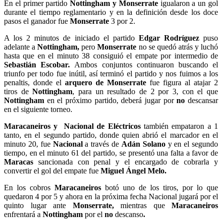
En el primer partido
Nottingham y Monserrate
igualaron a un gol
durante el tiempo reglamentario y en la definición desde los doce
pasos el ganador fue
Monserrate
3 por 2.
A los 2 minutos de iniciado el partido
Edgar Rodríguez
puso
adelante a
Nottingham,
pero
Monserrate
no se quedó atrás y luchó
hasta que en el minuto 38 consiguió el empate por intermedio de
Sebastián Escobar.
Ambos conjuntos continuaron buscando el
triunfo per todo fue inútil, así terminó el partido y nos fuimos a los
penaltis, donde el
arquero de Monserrate
fue figura al atajar 2
tiros de
Nottingham
, para un resultado de 2 por 3, con el que
Nottingham
en el próximo partido, deberá jugar por
no
descansar
en el siguiente torneo.
Maracaneiros y Nacional de Eléctricos
también empataron a 1
tanto, en el segundo partido, donde quien abrió el marcador en el
minuto 20, fue
Nacional
a través de
Adán Solano
y en el segundo
tiempo, en el minuto 61 del partido, se presentó una falta a favor de
Maracas
sancionada con penal y el encargado de cobrarla y
convertir el gol del empate fue
Miguel Ángel Melo.
En los cobros
Maracaneiros
botó uno de los tiros, por lo que
quedaron 4 por 5 y ahora en la próxima fecha Nacional jugará por el
quinto lugar ante
Monserrate,
mientras que
Maracaneiros
enfrentará a
Nottingham
por el
no
descanso
.