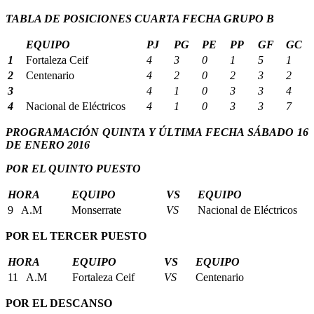
TABLA DE POSICIONES CUARTA FECHA GRUPO B
EQUIPO
PJ
PG
PE
PP
GF
GC
1
Fortaleza Ceif
4
3
0
1
5
1
2
Centenario
4
2
0
2
3
2
3
4
1
0
3
3
4
4
Nacional de Eléctricos
4
1
0
3
3
7
PROGRAMACIÓN QUINTA Y ÚLTIMA FECHA SÁBADO 16
DE ENERO 2016
POR EL QUINTO PUESTO
HORA
EQUIPO
VS
EQUIPO
9 A.M
Monserrate
VS
Nacional de Eléctricos
POR EL TERCER PUESTO
HORA
EQUIPO
VS
EQUIPO
11 A.M
Fortaleza Ceif
VS
Centenario
POR EL DESCANSO