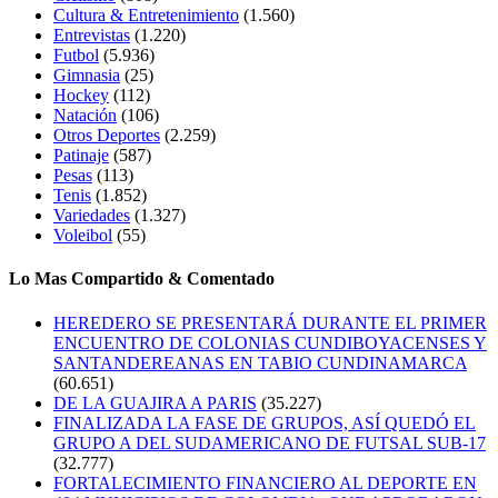
Cultura & Entretenimiento
(1.560)
Entrevistas
(1.220)
Futbol
(5.936)
Gimnasia
(25)
Hockey
(112)
Natación
(106)
Otros Deportes
(2.259)
Patinaje
(587)
Pesas
(113)
Tenis
(1.852)
Variedades
(1.327)
Voleibol
(55)
Lo Mas Compartido & Comentado
HEREDERO SE PRESENTARÁ DURANTE EL PRIMER
ENCUENTRO DE COLONIAS CUNDIBOYACENSES Y
SANTANDEREANAS EN TABIO CUNDINAMARCA
(60.651)
DE LA GUAJIRA A PARIS
(35.227)
FINALIZADA LA FASE DE GRUPOS, ASÍ QUEDÓ EL
GRUPO A DEL SUDAMERICANO DE FUTSAL SUB-17
(32.777)
FORTALECIMIENTO FINANCIERO AL DEPORTE EN