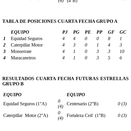
(4)
(4°B)
TABLA DE POSICIONES CUARTA FECHA GRUPO A
EQUIPO
PJ
PG
PE
PP
GF
GC
1
Equidad Seguros
4
4
0
0
8
1
2
Caterpillar Motor
4
3
0
1
4
3
3
Monserrate
4
1
0
3
3
10
4
Maracaneiros
4
1
0
3
5
6
RESULTADOS CUARTA FECHA FUTURAS ESTRELLAS
GRUPO B
EQUIPO
EQUIPO
0
Equidad Seguros (1°A)
Centenario (2°B)
0 (3)
(4)
0
Caterpillar Motor (2°A)
Fortaleza Ceif (1°B)
0 (3)
(4)