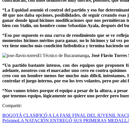
contratacan, con unos delanteros muy fuertes, potentes, que ten
“La Equidad asumió el control del partido y eso fue determinant
40 que nos daba opciones, posibilidades, de seguir creando esas
ganar donde igual hicimos modificaciones que nos permitieran 
bien con Stalin, un hombre como Sebastián Ayala, después del b
“Eso por supuesto es una curva de rendimiento que se ve reflejad
momentos hicimos méritos para ganar, no lo hicimos y tal vez p
vez tiene mucho más condición futbolística y termina haciendo un
El Técnico de Bucaramanga
, José Flavio Torres
“Un partido bastante intenso, con dos equipos que proponen fú
adelante, nosotros con el marcador uno cero en contra quisimos 
creo con un hombre menos fue mucho más difícil, intentamos, hi
controlar el juego interno, por eso los tres volantes, pero por ahí
“Nos vamos tristes porque el equipo a pesar de la altura, a pesa
que tenemos equipo, lógicamente no quiere uno perder pero bueno,
Compartir:
BOGOTÁ CLASIFICÓ A LA FASE FINAL DEL JUVENIL NA
Próximo
LA NATACIÓN ENTREGÓ SUS PRIMERAS MEDALL