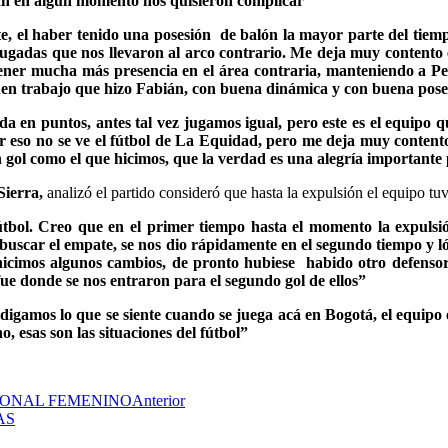
ían en algún momento nos quisieron complicar”
e, el haber tenido una posesión de balón la mayor parte del tiem
 jugadas que nos llevaron al arco contrario. Me deja muy contento
tener mucha más presencia en el área contraria, manteniendo a 
uen trabajo que hizo Fabián, con buena dinámica y con buena poses
a en puntos, antes tal vez jugamos igual, pero este es el equipo 
or eso no se ve el fútbol de La Equidad, pero me deja muy conten
 gol como el que hicimos, que la verdad es una alegría importante 
 Sierra,
analizó el partido consideró que hasta la expulsión el equipo tuv
tbol. Creo que en el primer tiempo hasta el momento la expulsi
buscar el empate, se nos dio rápidamente en el segundo tiempo y ló
cimos algunos cambios, de pronto hubiese habido otro defensor má
 fue donde se nos entraron para el segundo gol de ellos”
r digamos lo que se siente cuando se juega acá en Bogotá, el equip
 esas son las situaciones del fútbol”
CIONAL FEMENINO
Anterior
AS