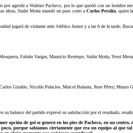
o por agredir a Walmer Pacheco, por lo que quedó con un hombre menos,
 las ideas, Stalin Motta mandó un pase corto a
Carlos Peralta
, quien 
uidad jugará de visitante ante Atlético Junior y a las 6 de la tarde, Buc
osquera, Fabián Vargas, Mauricio Restrepo, Stalin Motta, Yessi Mena,
a, Carlos Giraldo, Nicolás Palacios, Maicol Balanta, Jhon Pérez; Maur
n su balance del partido expresó su satisfacción por el resultado, resal
er opción de gol se generó en los pies de Pacheco, en un centro, 
 poco, porque sabíamos ciertamente que era un equipo al que tal v