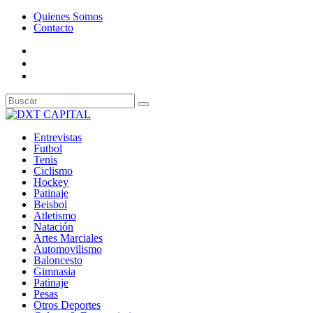
Quienes Somos
Contacto
Entrevistas
Futbol
Tenis
Ciclismo
Hockey
Patinaje
Beisbol
Atletismo
Natación
Artes Marciales
Automovilismo
Baloncesto
Gimnasia
Patinaje
Pesas
Otros Deportes