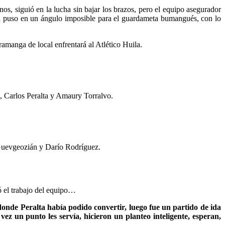
 siguió en la lucha sin bajar los brazos, pero el equipo asegurador
la puso en un ángulo imposible para el guardameta bumangués, con lo
aramanga de local enfrentará al Atlético Huila.
 Carlos Peralta y Amaury Torralvo.
o Guevgeozián y Darío Rodríguez.
tó el trabajo del equipo…
donde Peralta había podido convertir, luego fue un partido de ida
ez un punto les servía, hicieron un planteo inteligente, esperan,