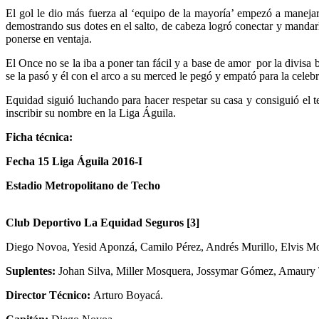
El gol le dio más fuerza al ‘equipo de la mayoría’ empezó a manejar
demostrando sus dotes en el salto, de cabeza logró conectar y mandarl
ponerse en ventaja.
El Once no se la iba a poner tan fácil y a base de amor por la divis
se la pasó y él con el arco a su merced le pegó y empató para la celeb
Equidad siguió luchando para hacer respetar su casa y consiguió el 
inscribir su nombre en la Liga Águila.
Ficha técnica:
Fecha 15 Liga Águila 2016-I
Estadio Metropolitano de Techo
Club Deportivo La Equidad Seguros [3]
Diego Novoa, Yesid Aponzá, Camilo Pérez, Andrés Murillo, Elvis Mos
Suplentes:
Johan Silva, Miller Mosquera, Jossymar Gómez, Amaury To
Director Técnico:
Arturo Boyacá.