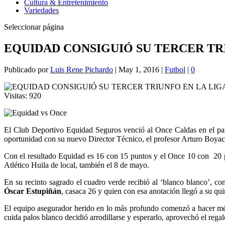
Cultura & Entretenimiento
Variedades
Seleccionar página
EQUIDAD CONSIGUIÓ SU TERCER TR
Publicado por
Luis Rene Pichardo
|
May 1, 2016
|
Futbol
|
0
Visitas:
920
El Club Deportivo Equidad Seguros venció al Once Caldas en el part
oportunidad con su nuevo Director Técnico, el profesor Arturo Boyac
Con el resultado Equidad es 16 con 15 puntos y el Once 10 con 20 pu
Atlético Huila de local, también el 8 de mayo.
En su recinto sagrado el cuadro verde recibió al ‘blanco blanco’, co
Óscar Estupiñán
, casaca 26 y quien con esa anotación llegó a su qui
El equipo asegurador herido en lo más profundo comenzó a hacer mér
cuida palos blanco decidió arrodillarse y esperarlo, aprovechó el regal