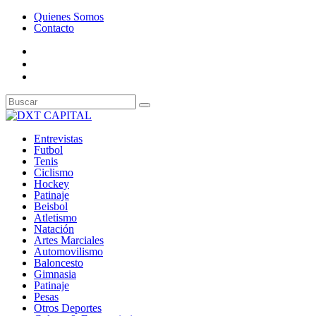
Quienes Somos
Contacto
Entrevistas
Futbol
Tenis
Ciclismo
Hockey
Patinaje
Beisbol
Atletismo
Natación
Artes Marciales
Automovilismo
Baloncesto
Gimnasia
Patinaje
Pesas
Otros Deportes