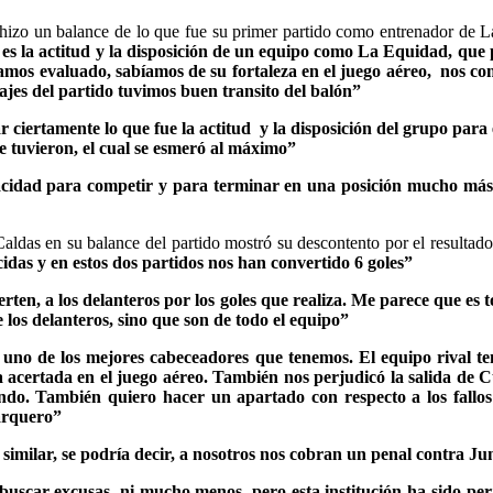
hizo un balance de lo que fue su primer partido como entrenador d
 es la actitud y la disposición de un equipo como La Equidad, que
íamos evaluado, sabíamos de su fortaleza en el juego aéreo, nos 
ajes del partido tuvimos buen transito del balón”
 ciertamente lo que fue la actitud y la disposición del grupo par
ue tuvieron, el cual se esmeró al máximo”
pacidad para competir y para terminar en una posición mucho más 
ldas en su balance del partido mostró su descontento por el resultado
idas y en estos dos partidos nos han convertido 6 goles”
ten, a los delanteros por los goles que realiza. Me parece que es t
e los delanteros, sino que son de todo el equipo”
no de los mejores cabeceadores que tenemos. El equipo rival te
 acertada en el juego aéreo. También nos perjudicó la salida de 
ndo. También quiero hacer un apartado con respecto a los fallos
 arquero”
imilar, se podría decir, a nosotros nos cobran un penal contra Ju
uscar excusas, ni mucho menos, pero esta institución ha sido perj