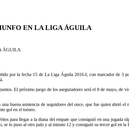
IUNFO EN LA LIGA ÁGUILA
ido por la fecha 15 de La Liga Águila 2016-I, con marcador de 3 por 
á.
ntos. El próximo juego de los aseguradores será el 8 de mayo, de vis
n una buena asistencia de seguidores del once, que fue quien abrió el m
nto gol en el torneo.
itos para llegar a la diana del empate que consiguió en una jugada rá
o, se lo puso al otro palo y al minuto 12 y consiguió su tercer gol en la