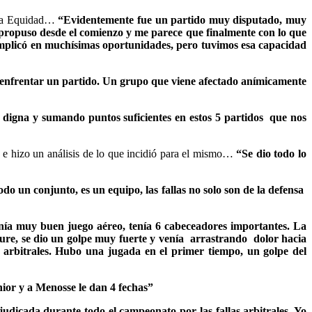
e La Equidad…
“Evidentemente fue un partido muy disputado, muy
 propuso desde el comienzo y me parece que finalmente con lo que
complicó en muchísimas oportunidades, pero tuvimos esa capacidad
a enfrentar un partido. Un grupo que viene afectado anímicamente
digna y sumando puntos suficientes en estos 5 partidos que nos
 e hizo un análisis de lo que incidió para el mismo…
“Se dio todo lo
odo un conjunto, es un equipo, las fallas no solo son de la defensa
nía muy buen juego aéreo, tenía 6 cabeceadores importantes. La
Cure, se dio un golpe muy fuerte y venía arrastrando dolor hacia
 arbitrales. Hubo una jugada en el primer tiempo, un golpe del
nior y a Menosse le dan 4 fechas”
udicada durante todo el campeonato por las fallas arbitrales. Yo