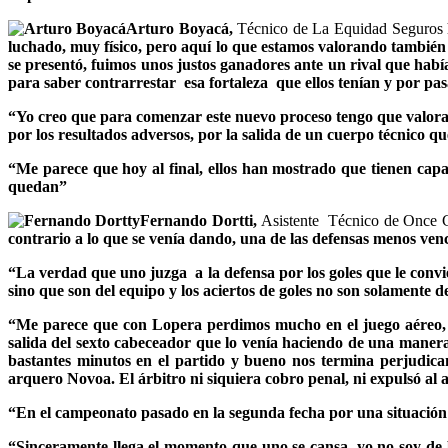
Arturo Boyacá,
Técnico de La Equidad Seguros 
luchado, muy físico, pero aquí lo que estamos valorando también
se presentó, fuimos unos justos ganadores ante un rival que hab
para saber contrarrestar esa fortaleza que ellos tenían y por pas
“Yo creo que para comenzar este nuevo proceso tengo que valorar
por los resultados adversos, por la salida de un cuerpo técnico q
“Me parece que hoy al final, ellos han mostrado que tienen ca
quedan”
Fernando Dortti,
Asistente Técnico de Once Ca
contrario a lo que se venía dando, una de las defensas menos venc
“La verdad que uno juzga a la defensa por los goles que le convier
sino que son del equipo y los aciertos de goles no son solamente d
“Me parece que con Lopera perdimos mucho en el juego aéreo, u
salida del sexto cabeceador que lo venía haciendo de una manera
bastantes minutos en el partido y bueno nos termina perjudica
arquero Novoa. El árbitro ni siquiera cobro penal, ni expulsó al
“En el campeonato pasado en la segunda fecha por una situación s
“Sinceramente llega el momento que uno se cansa, yo no soy de b