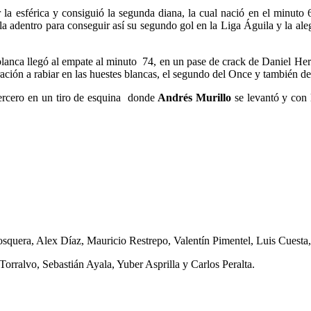
 la esférica y consiguió la segunda diana, la cual nació en el minut
a adentro para conseguir así su segundo gol en la Liga Águila y la ale
a blanca llegó al empate al minuto 74, en un pase de crack de Daniel He
ración a rabiar en las huestes blancas, el segundo del Once y también de
tercero en un tiro de esquina donde
Andrés Murillo
se levantó y con 
quera, Alex Díaz, Mauricio Restrepo, Valentín Pimentel, Luis Cuesta, 
rralvo, Sebastián Ayala, Yuber Asprilla y Carlos Peralta.