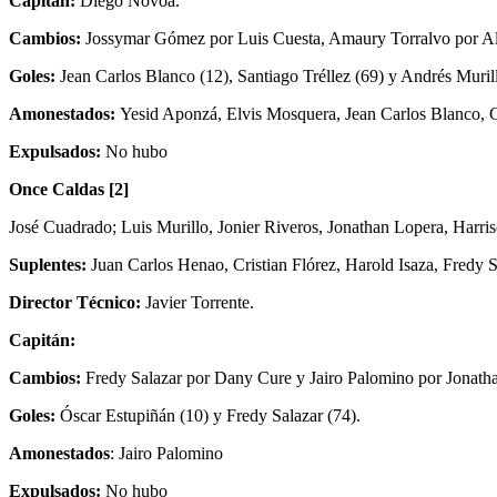
Capitán:
Diego Novoa.
Cambios:
Jossymar Gómez por Luis Cuesta, Amaury Torralvo por Alex
Goles:
Jean Carlos Blanco (12), Santiago Tréllez (69) y Andrés Murill
Amonestados:
Yesid Aponzá, Elvis Mosquera, Jean Carlos Blanco, C
Expulsados:
No hubo
Once Caldas [2]
José Cuadrado; Luis Murillo, Jonier Riveros, Jonathan Lopera, Har
Suplentes:
Juan Carlos Henao, Cristian Flórez, Harold Isaza, Fredy S
Director Técnico:
Javier Torrente.
Capitán:
Cambios:
Fredy Salazar por Dany Cure y Jairo Palomino por Jonath
Goles:
Óscar Estupiñán (10) y Fredy Salazar (74).
Amonestados
: Jairo Palomino
Expulsados:
No hubo