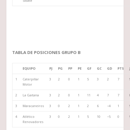
Sibaté
TABLA DE POSICIONES GRUPO B
EQUIPO
PJ
PG
PP
PE
GF
GC
GD
PTS
1
Caterpillar
3
2
0
1
5
3
2
7
Motor
2
La Gaitana
3
2
0
1
11
4
7
7
3
Maracaneiros
3
0
2
1
2
6
−4
1
4
Atlético
3
0
2
1
5
10
−5
0
Renovadores