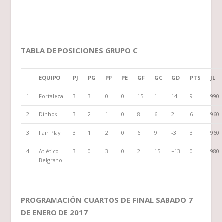
TABLA DE POSICIONES GRUPO C
EQUIPO
PJ
PG
PP
PE
GF
GC
GD
PTS
JL
1
Fortaleza
3
3
0
0
15
1
14
9
990
2
Dinhos
3
2
1
0
8
6
2
6
960
3
Fair Play
3
1
2
0
6
9
-3
3
960
4
Atlético
3
0
3
0
2
15
−13
0
980
Belgrano
PROGRAMACIÓN CUARTOS DE FINAL SABADO 7
DE ENERO DE 2017