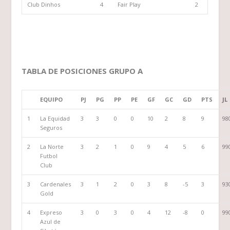
Club Dinhos
4
Fair Play
2
TABLA DE POSICIONES GRUPO A
EQUIPO
PJ
PG
PP
PE
GF
GC
GD
PTS
JL
1
La Equidad
3
3
0
0
10
2
8
9
98
Seguros
2
La Norte
3
2
1
0
9
4
5
6
99
Futbol
Club
3
Cardenales
3
1
2
0
3
8
-5
3
93
Gold
4
Expreso
3
0
3
0
4
12
-8
0
99
Azul de