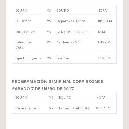
EQUIPO
VS
EQUIPO
HORA
La Gaitana
VS
Deportivos Dinhos
10:15 A.M.
Fortaleza-CEIF
VS
La Norte Fútbol Club
12 M
Caterpillar
VS
Cardenales Gold
1:45 P.M.
Motor
Equidad Seguros
VS
Fair Play
3:15 P.M.
PROGRAMACIÓN SEMIFINAL COPA BRONCE
SABADO 7 DE ENERO DE 2017
EQUIPO
VS
EQUIPO
HORA
Maracaneiros
VS
Expreso Azul Sibaté
8:30 A.M.