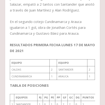
Salazar, empató a 2 tantos con Santander que anotó
a través de Juan Martínez y Alan Rodríguez.
En el segundo cotejo Cundinamarca y Arauca
igualaron a 1 gol, obra de Jonathan Cortés para
Cundinamarca y Gustavo Báez para Arauca.
RESULTADOS PRIMERA FECHA LUNES 17 DE MAYO
DE 2021
EQUIPO
EQUIPO
CALDAS
2
SANTANDER
2
CUNDINAMARCA
1
ARAUCA
1
TABLA DE POSICIONES
EQUIPOS
PJ
PG
PE
PP
GF
GC
DG
PUNTOS
1
SANTANDER
1
0
1
0
2
2
0
1