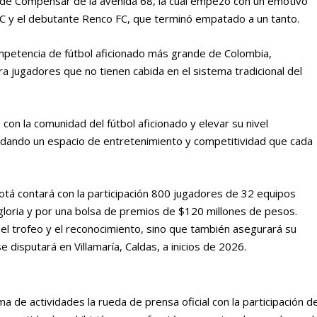
 de Compensar de la avenida 68, la cual empezó con un emotivo
C y el debutante Renco FC, que terminó empatado a un tanto.
mpetencia de fútbol aficionado más grande de Colombia,
a jugadores que no tienen cabida en el sistema tradicional del
con la comunidad del fútbol aficionado y elevar su nivel
olidando un espacio de entretenimiento y competitividad que cada
otá contará con la participación 800 jugadores de 32 equipos
 gloria y por una bolsa de premios de $120 millones de pesos.
el trofeo y el reconocimiento, sino que también asegurará su
se disputará en Villamaría, Caldas, a inicios de 2026.
a de actividades la rueda de prensa oficial con la participación d