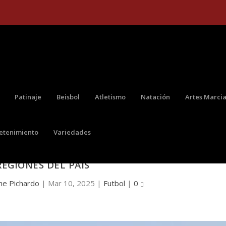
Patinaje
Beisbol
Atletismo
Natación
Artes Marcia
retenimiento
Variedades
LA COPA TRINCHE RUSHBET, QUE EN 2025 LEG
REGIONES DEL PAÍS
ne Pichardo
|
Mar 10, 2025
|
Futbol
|
0