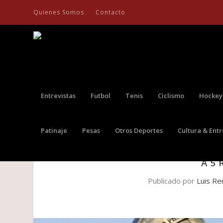
Quienes Somos
Contacto
Entrevistas
Futbol
Tenis
Ciclismo
Hockey
Patinaje
Pesas
Otros Deportes
Cultura & Ent
EMPEZÓ LA QUINTA EDICIÓN DE 
A 5 
Publicado por
Luis Re