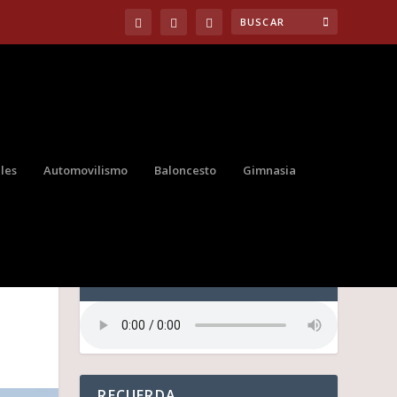
les
Automovilismo
Baloncesto
Gimnasia
A
AUDIO
RECUERDA