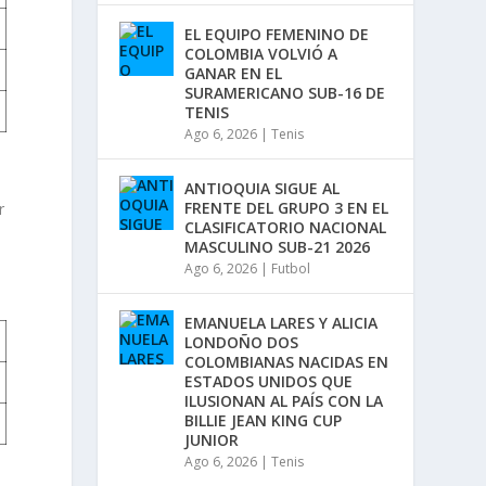
a
/
EL EQUIPO FEMENINO DE
a
COLOMBIA VOLVIÓ A
b
GANAR EN EL
a
SURAMERICANO SUB-16 DE
j
TENIS
o
Ago 6, 2026
|
Tenis
p
a
r
ANTIOQUIA SIGUE AL
a
FRENTE DEL GRUPO 3 EN EL
r
a
CLASIFICATORIO NACIONAL
u
MASCULINO SUB-21 2026
m
Ago 6, 2026
|
Futbol
e
n
t
EMANUELA LARES Y ALICIA
a
LONDOÑO DOS
r
COLOMBIANAS NACIDAS EN
o
ESTADOS UNIDOS QUE
d
ILUSIONAN AL PAÍS CON LA
i
BILLIE JEAN KING CUP
s
JUNIOR
m
Ago 6, 2026
|
Tenis
i