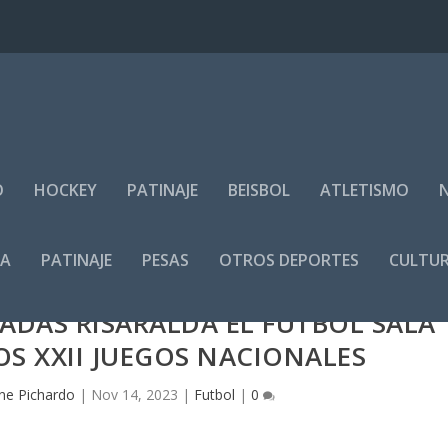
O
HOCKEY
PATINAJE
BEISBOL
ATLETISMO
IA
PATINAJE
PESAS
OTROS DEPORTES
CULTUR
DAS RISARALDA EL FÚTBOL SALA
S XXII JUEGOS NACIONALES
ne Pichardo
|
Nov 14, 2023
|
Futbol
|
0