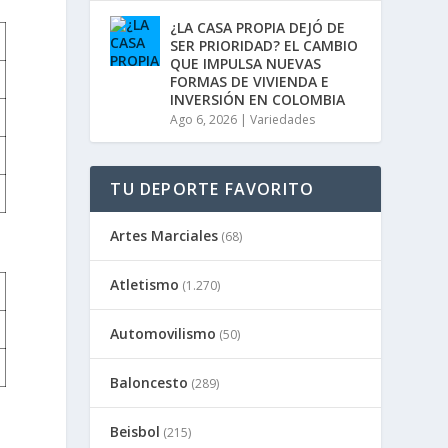
n
u
¿LA CASA PROPIA DEJÓ DE
i
SER PRIORIDAD? EL CAMBIO
r
QUE IMPULSA NUEVAS
e
FORMAS DE VIVIENDA E
l
INVERSIÓN EN COLOMBIA
v
Ago 6, 2026
|
Variedades
o
l
u
m
TU DEPORTE FAVORITO
e
n
Artes Marciales
(68)
.
Atletismo
(1.270)
Automovilismo
(50)
Baloncesto
(289)
Beisbol
(215)