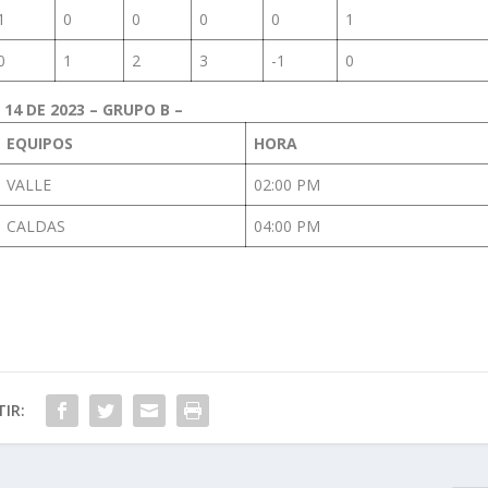
1
0
0
0
0
1
0
1
2
3
-1
0
4 DE 2023 – GRUPO B –
EQUIPOS
HORA
VALLE
02:00 PM
CALDAS
04:00 PM
IR: