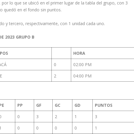
, por lo que se ubicó en el primer lugar de la tabla del grupo, con 3
o quedó en el fondo sin puntos.
o y tercero, respectivamente, con 1 unidad cada uno.
DE 2023 GRUPO B
IPOS
HORA
ACÁ
0
02:00 PM
E
2
04:00 PM
PE
PP
GF
GC
GD
PUNTOS
0
0
3
2
1
3
1
0
0
0
0
1