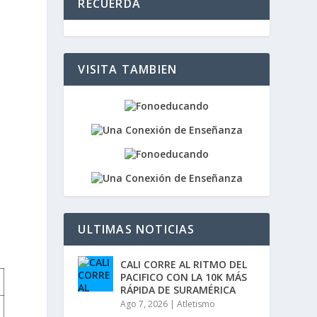
RECUERDA
z
a
l
a
s
VISITA TAMBIEN
t
e
c
l
a
s
d
e
f
l
e
c
ULTIMAS NOTICIAS
h
a
a
CALI CORRE AL RITMO DEL
r
PACIFICO CON LA 10K MÁS
r
RÁPIDA DE SURAMÉRICA
i
Ago 7, 2026
|
Atletismo
b