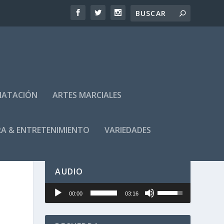
NATACIÓN
ARTES MARCIALES
A & ENTRETENIMIENTO
VARIEDADES
AUDIO
U
Reproductor
00:00
03:16
t
de
i
audio
l
i