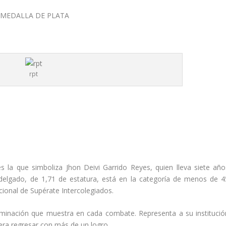
rpt
es la que simboliza Jhon Deivi Garrido Reyes, quien lleva siete año
 delgado, de 1,71 de estatura, está en la categoría de menos de 4
cional de Supérate Intercolegiados.
inación que muestra en cada combate. Representa a su institució
era regresar con más de un logro.