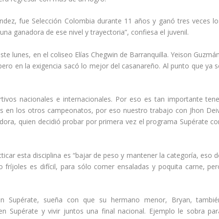
nández, fue Selección Colombia durante 11 años y ganó tres veces lo
a ganadora de ese nivel y trayectoria”, confiesa el juvenil.
e lunes, en el coliseo Elías Chegwin de Barranquilla. Yeison Guzmán
ro en la exigencia sacó lo mejor del casanareño. Al punto que ya s
vos nacionales e internacionales. Por eso es tan importante tene
los en los otros campeonatos, por eso nuestro trabajo con Jhon Deiv
dora, quien decidió probar por primera vez el programa Supérate co
ticar esta disciplina es “bajar de peso y mantener la categoría, eso d
fríjoles es difícil, para sólo comer ensaladas y poquita carne, per
 en Supérate, sueña con que su hermano menor, Bryan, tambié
 Supérate y vivir juntos una final nacional. Ejemplo le sobra par