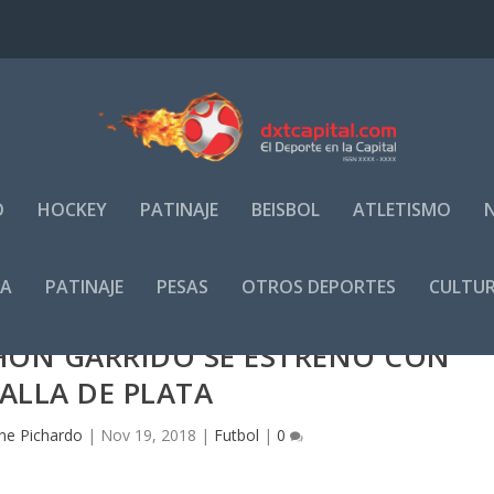
O
HOCKEY
PATINAJE
BEISBOL
ATLETISMO
IA
PATINAJE
PESAS
OTROS DEPORTES
CULTUR
HON GARRIDO SE ESTRENÓ CON
ALLA DE PLATA
ne Pichardo
|
Nov 19, 2018
|
Futbol
|
0