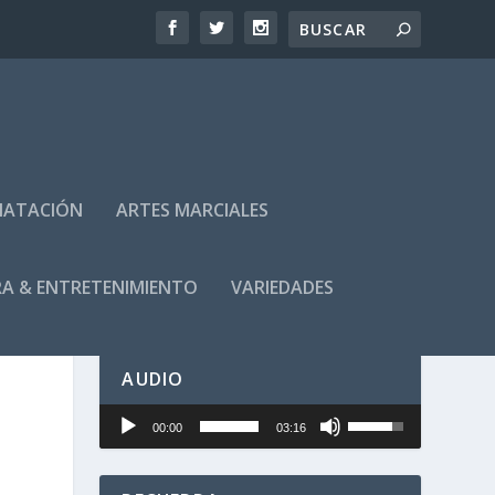
NATACIÓN
ARTES MARCIALES
A & ENTRETENIMIENTO
VARIEDADES
AUDIO
U
Reproductor
00:00
03:16
t
de
i
audio
l
i