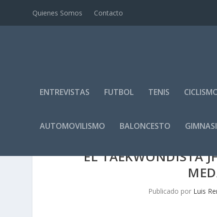
Quienes Somos
Contacto
ENTREVISTAS
FUTBOL
TENIS
CICLISM
AUTOMOVILISMO
BALONCESTO
GIMNAS
EL TAEKWONDISTA J
MED
Publicado por
Luis Re