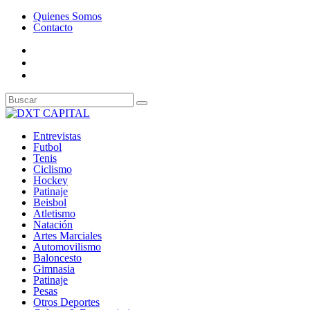
Quienes Somos
Contacto
Entrevistas
Futbol
Tenis
Ciclismo
Hockey
Patinaje
Beisbol
Atletismo
Natación
Artes Marciales
Automovilismo
Baloncesto
Gimnasia
Patinaje
Pesas
Otros Deportes