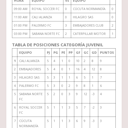
HORA
EQUIPO
VS
EQUIPO
09:00 AM
ROYAL SOCCER FC
0
CÚCUTA NORMANDÍA
0
11:00 AM
CALI ALIANZA
0
HILAGRO SAS
0
01:00 PM
PALERMO FC
3
EMBAJADORES CLUB
2
03:00 PM
SABANA NORTE FC
2
CATERPILLAR MOTOR
1
TABLA DE POSICIONES CATEGORÍA JUVENIL
EQUIPO
PJ
PG
PE
PP
GF
GC
GD
PUNTOS
1
CALI ALIANZA
5
4
1
0
10
2
8
9
2
EMBAJADORES
5
4
0
1
16
4
12
8
3
HILAGRO SAS
5
3
1
1
6
5
1
7
4
PALERMO FC
5
3
0
2
9
8
1
6
5
SABANA NORTE
5
2
0
3
9
12
-3
4
FC
6
ROYAL SOCCER
5
1
1
3
5
7
-2
3
FC
7
CÚCUTA
5
1
1
3
6
9
-3
3
NORMANDÍA