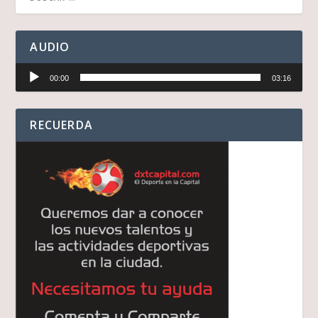
AUDIO
Reproductor
00:00
03:16
de
audio
RECUERDA