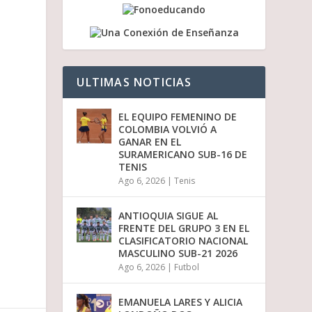
a
b
a
j
o
p
ULTIMAS NOTICIAS
a
r
a
EL EQUIPO FEMENINO DE
a
COLOMBIA VOLVIÓ A
u
GANAR EN EL
m
SURAMERICANO SUB-16 DE
e
TENIS
n
Ago 6, 2026
|
Tenis
t
a
r
ANTIOQUIA SIGUE AL
o
FRENTE DEL GRUPO 3 EN EL
d
CLASIFICATORIO NACIONAL
i
MASCULINO SUB-21 2026
s
Ago 6, 2026
|
Futbol
m
i
n
EMANUELA LARES Y ALICIA
u