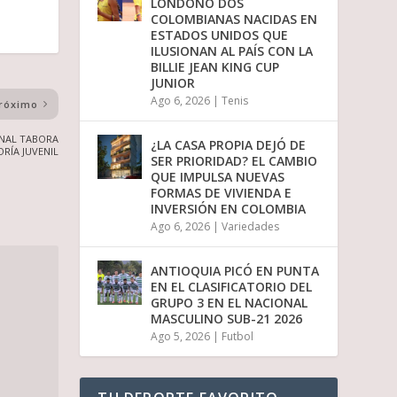
LONDOÑO DOS
i
COLOMBIANAS NACIDAS EN
r
ESTADOS UNIDOS QUE
e
ILUSIONAN AL PAÍS CON LA
l
BILLIE JEAN KING CUP
v
JUNIOR
o
Ago 6, 2026
|
Tenis
róximo
l
u
m
ONAL TABORA
¿LA CASA PROPIA DEJÓ DE
RÍA JUVENIL
e
SER PRIORIDAD? EL CAMBIO
n
QUE IMPULSA NUEVAS
.
FORMAS DE VIVIENDA E
INVERSIÓN EN COLOMBIA
Ago 6, 2026
|
Variedades
ANTIOQUIA PICÓ EN PUNTA
EN EL CLASIFICATORIO DEL
GRUPO 3 EN EL NACIONAL
MASCULINO SUB-21 2026
Ago 5, 2026
|
Futbol