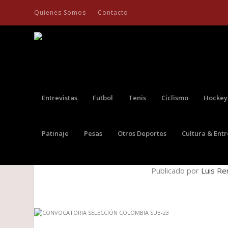
Quienes Somos
Contacto
Entrevistas
Futbol
Tenis
Ciclismo
Hockey
Patinaje
Pesas
Otros Deportes
Cultura & Ent
CONVOCATORIA 
Publicado por
Luis Re