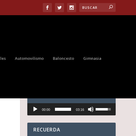
les
Automovilismo
Baloncesto
Gimnasia
AUDIO
Reproductor
U
00:00
03:16
de
t
audio
i
l
i
RECUERDA
z