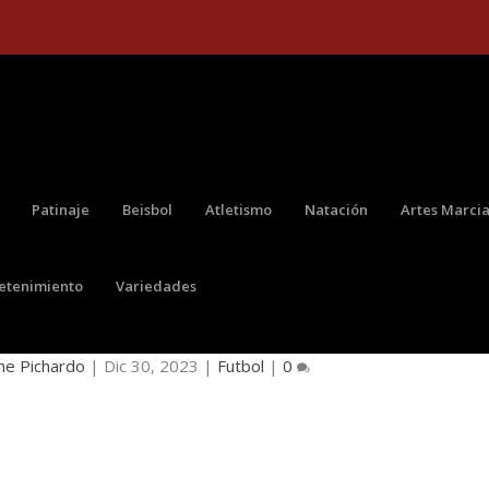
Patinaje
Beisbol
Atletismo
Natación
Artes Marcia
retenimiento
Variedades
SELECCIÓN COLOMBIA SUB-23
ne Pichardo
|
Dic 30, 2023
|
Futbol
|
0