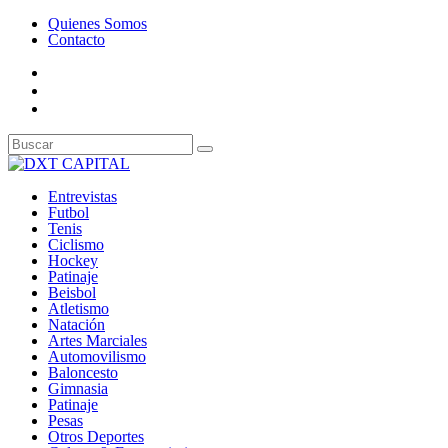
Quienes Somos
Contacto
Entrevistas
Futbol
Tenis
Ciclismo
Hockey
Patinaje
Beisbol
Atletismo
Natación
Artes Marciales
Automovilismo
Baloncesto
Gimnasia
Patinaje
Pesas
Otros Deportes