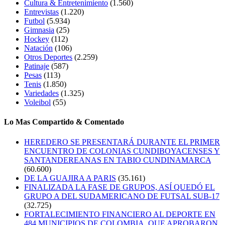
Cultura & Entretenimiento
(1.560)
Entrevistas
(1.220)
Futbol
(5.934)
Gimnasia
(25)
Hockey
(112)
Natación
(106)
Otros Deportes
(2.259)
Patinaje
(587)
Pesas
(113)
Tenis
(1.850)
Variedades
(1.325)
Voleibol
(55)
Lo Mas Compartido & Comentado
HEREDERO SE PRESENTARÁ DURANTE EL PRIMER
ENCUENTRO DE COLONIAS CUNDIBOYACENSES Y
SANTANDEREANAS EN TABIO CUNDINAMARCA
(60.600)
DE LA GUAJIRA A PARIS
(35.161)
FINALIZADA LA FASE DE GRUPOS, ASÍ QUEDÓ EL
GRUPO A DEL SUDAMERICANO DE FUTSAL SUB-17
(32.725)
FORTALECIMIENTO FINANCIERO AL DEPORTE EN
484 MUNICIPIOS DE COLOMBIA, QUE APROBARON