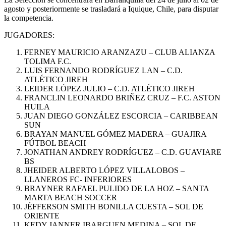
agosto y posteriormente se trasladará a Iquique, Chile, para disputar
la competencia.
JUGADORES:
FERNEY MAURICIO ARANZAZU – CLUB ALIANZA
TOLIMA F.C.
LUIS FERNANDO RODRÍGUEZ LAN – C.D.
ATLÉTICO JIREH
LEIDER LÓPEZ JULIO – C.D. ATLÉTICO JIREH
FRANCLIN LEONARDO BRIÑEZ CRUZ – F.C. ASTON
HUILA
JUAN DIEGO GONZÁLEZ ESCORCIA – CARIBBEAN
SUN
BRAYAN MANUEL GÓMEZ MADERA – GUAJIRA
FÚTBOL BEACH
JONATHAN ANDREY RODRÍGUEZ – C.D. GUAVIARE
BS
JHEIDER ALBERTO LÓPEZ VILLALOBOS –
LLANEROS FC- INFERIORES
BRAYNER RAFAEL PULIDO DE LA HOZ – SANTA
MARTA BEACH SOCCER
JÉFFERSON SMITH BONILLA CUESTA – SOL DE
ORIENTE
KEDY JANNER IBARGUEN MEDINA – SOL DE