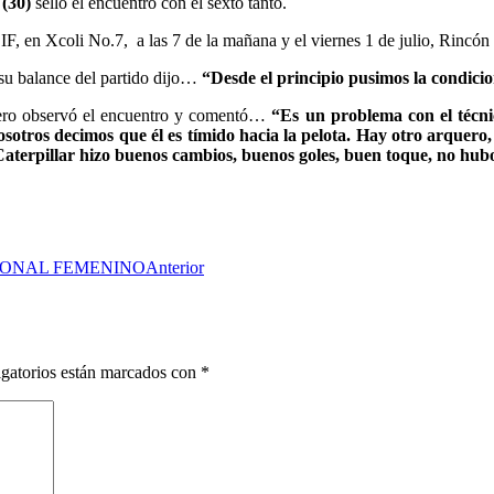
 (30)
selló el encuentro con el sexto tanto.
CEIF, en Xcoli No.7, a las 7 de la mañana y el viernes 1 de julio, Rincó
 su balance del partido dijo…
“Desde el principio pusimos la condicio
ero observó el encuentro y comentó…
“Es un problema con el técni
sotros decimos que él es tímido hacia la pelota. Hay otro arquero,
terpillar hizo buenos cambios, buenos goles, buen toque, no hubo
IONAL FEMENINO
Anterior
gatorios están marcados con
*