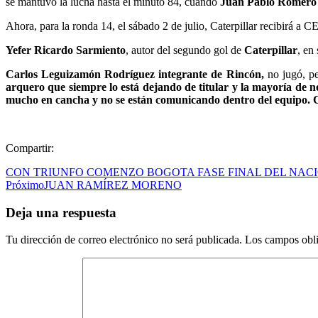
se mantuvo la lucha hasta el minuto 84, cuando
Juan Pablo Romero
Ahora, para la ronda 14, el sábado 2 de julio, Caterpillar recibirá a 
Yefer Ricardo Sarmiento
, autor del segundo gol de
Caterpillar
, en
Carlos Leguizamón Rodríguez integrante de Rincón,
no jugó, p
arquero que siempre lo está dejando de titular y la mayoría de no
mucho en cancha y no se están comunicando dentro del equipo. Ca
Compartir:
CON TRIUNFO COMENZO BOGOTA FASE FINAL DEL NAC
Próximo
JUAN RAMÍREZ MORENO
Deja una respuesta
Tu dirección de correo electrónico no será publicada.
Los campos obli