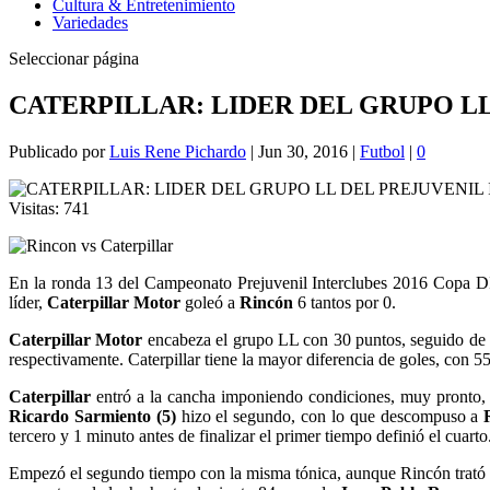
Cultura & Entretenimiento
Variedades
Seleccionar página
CATERPILLAR: LIDER DEL GRUPO L
Publicado por
Luis Rene Pichardo
|
Jun 30, 2016
|
Futbol
|
0
Visitas:
741
En la ronda 13 del Campeonato Prejuvenil Interclubes 2016 Copa DI
líder,
Caterpillar Motor
goleó a
Rincón
6 tantos por 0.
Caterpillar Motor
encabeza el grupo LL con 30 puntos, seguido de C
respectivamente. Caterpillar tiene la mayor diferencia de goles, con 5
Caterpillar
entró a la cancha imponiendo condiciones, muy pronto, e
Ricardo Sarmiento (5)
hizo el segundo, con lo que descompuso a
tercero y 1 minuto antes de finalizar el primer tiempo definió el cuarto
Empezó el segundo tiempo con la misma tónica, aunque Rincón trató de 