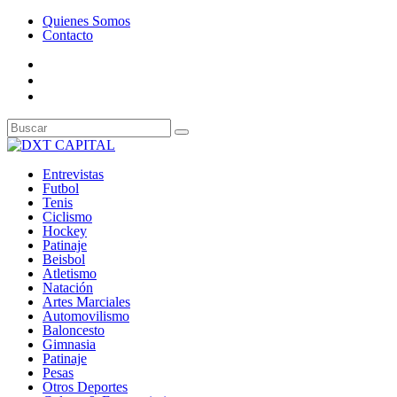
Quienes Somos
Contacto
Entrevistas
Futbol
Tenis
Ciclismo
Hockey
Patinaje
Beisbol
Atletismo
Natación
Artes Marciales
Automovilismo
Baloncesto
Gimnasia
Patinaje
Pesas
Otros Deportes