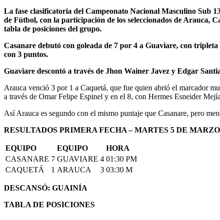
La fase clasificatoria del Campeonato Nacional Masculino Sub 13
de Fútbol, con la participación de los seleccionados de Arauca, Ca
tabla de posiciones del grupo.
Casanare debutó con goleada de 7 por 4 a Guaviare, con triplet
con 3 puntos.
Guaviare descontó a través de Jhon Wainer Javez y Edgar Santia
Arauca venció 3 por 1 a Caquetá, que fue quien abrió el marcador mu
a través de Omar Felipe Espinel y en el 8, con Hermes Esneider Mejía 
Así Arauca es segundo con el mismo puntaje que Casanare, pero meno
RESULTADOS PRIMERA FECHA – MARTES 5 DE MARZO 
EQUIPO
EQUIPO
HORA
CASANARE
7
GUAVIARE
4
01:30 PM
CAQUETÁ
1
ARAUCA
3
03:30 M
DESCANSÓ: GUAINÍA
TABLA DE POSICIONES