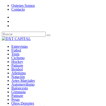
Quienes Somos
Contacto
Entrevistas
Futbol
Tenis
Ciclismo
Hockey
Patinaje
Beisbol
Atletismo
Natación
Artes Marciales
Automovilismo
Baloncesto
Gimnasia
Patinaje
Pesas
Otros Deportes