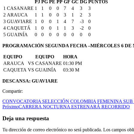
PJ
PG
PE
PP
GF
GC
DG
PUNTOS
1
CASANARE
1
1
0
0
7
4
3
3
2
ARAUCA
1
1
0
0
3
1
2
3
3
GUAVIARE
1
0
0
1
4
7
-3
0
4
CAQUETÁ
1
0
0
1
1
3
-2
0
5
GUAINÍA
0
0
0
0
0
0
0
0
PROGRAMACIÓN SEGUNDA FECHA –MIÉRCOLES 6 DE 
EQUIPO
EQUIPO
HORA
ARAUCA
VS
CASANARE
01:30 PM
CAQUETA
VS
GUAINÍA
03:30 M
DESCANSA: GUAVIARE
Compartir:
CONVOCATORIA SELECCIÓN COLOMBIA FEMENINA SUB
Próximo
CARRERA NOCTURNA ESTRENARÁ RECORRIDO
Deja una respuesta
Tu dirección de correo electrónico no será publicada.
Los campos obli