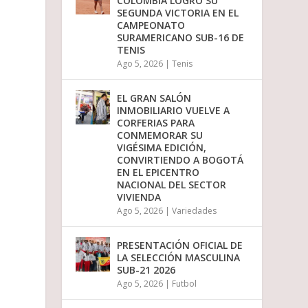
COLOMBIA LOGRÓ SU
o
SEGUNDA VICTORIA EN EL
d
CAMPEONATO
i
SURAMERICANO SUB-16 DE
s
TENIS
m
Ago 5, 2026
|
Tenis
i
n
u
EL GRAN SALÓN
i
INMOBILIARIO VUELVE A
r
CORFERIAS PARA
e
CONMEMORAR SU
l
VIGÉSIMA EDICIÓN,
v
CONVIRTIENDO A BOGOTÁ
o
EN EL EPICENTRO
l
NACIONAL DEL SECTOR
u
VIVIENDA
m
Ago 5, 2026
|
Variedades
e
n
.
PRESENTACIÓN OFICIAL DE
LA SELECCIÓN MASCULINA
SUB-21 2026
Ago 5, 2026
|
Futbol