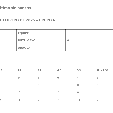
ltimo sin puntos.
 FEBRERO DE 2025 – GRUPO 6
EQUIPO
PUTUMAYO
0
ARAUCA
1
PE
PP
GF
GC
DG
PUNTOS
0
4
0
4
3
0
1
1
0
1
1
0
1
1
0
1
0
1
0
4
-4
0