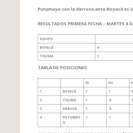
Putumayo con la derrota ante Boyacá es ú
RESULTADOS PRIMERA FECHA – MARTES 4 DE
EQUIPO
BOYACÁ
4
TOLIMA
1
TABLA DE POSICIONES
PJ
PG
1
BOYACÁ
1
1
0
2
TOLIMA
1
0
1
3
ARAUCA
1
0
4
PUTUMAY
1
0
O