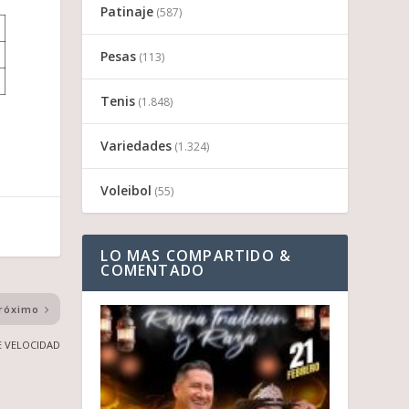
Patinaje
(587)
Pesas
(113)
Tenis
(1.848)
Variedades
(1.324)
Voleibol
(55)
LO MAS COMPARTIDO &
COMENTADO
róximo
E VELOCIDAD