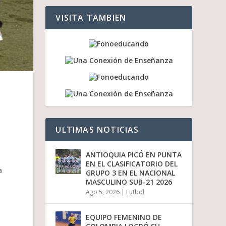
a
a
VISITA TAMBIEN
r
r
i
b
a
/
a
b
a
j
o
p
ULTIMAS NOTICIAS
a
r
a
ANTIOQUIA PICÓ EN PUNTA
a
EN EL CLASIFICATORIO DEL
u
a
GRUPO 3 EN EL NACIONAL
m
MASCULINO SUB-21 2026
e
Ago 5, 2026
|
Futbol
n
t
a
EQUIPO FEMENINO DE
r