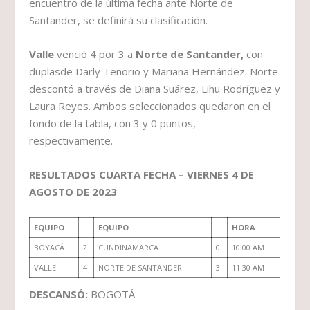
encuentro de la última fecha ante Norte de
Santander, se definirá su clasificación.
Valle
venció 4 por 3 a
Norte de Santander,
con
duplasde Darly Tenorio y Mariana Hernández. Norte
descontó a través de Diana Suárez, Lihu Rodríguez y
Laura Reyes. Ambos seleccionados quedaron en el
fondo de la tabla, con 3 y 0 puntos,
respectivamente.
RESULTADOS CUARTA FECHA – VIERNES 4 DE
AGOSTO DE 2023
EQUIPO
EQUIPO
HORA
BOYACÁ
2
CUNDINAMARCA
0
10:00 AM
VALLE
4
NORTE DE SANTANDER
3
11:30 AM
DESCANSÓ:
BOGOTÁ