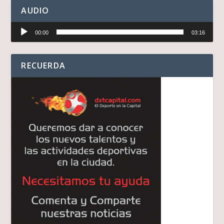
AUDIO
Reproductor
00:00
03:16
de
audio
RECUERDA