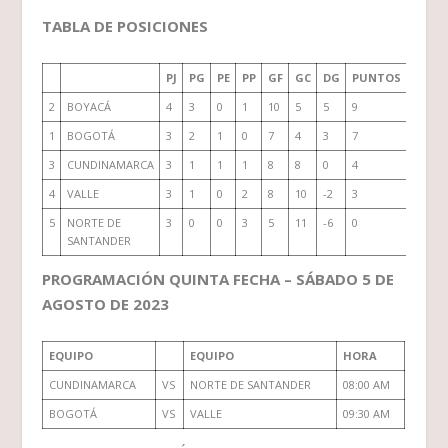
TABLA DE POSICIONES
PJ
PG
PE
PP
GF
GC
DG
PUNTOS
2
BOYACÁ
4
3
0
1
10
5
5
9
1
BOGOTÁ
3
2
1
0
7
4
3
7
3
CUNDINAMARCA
3
1
1
1
8
8
0
4
4
VALLE
3
1
0
2
8
10
-2
3
5
NORTE DE
3
0
0
3
5
11
-6
0
SANTANDER
PROGRAMACIÓN QUINTA FECHA – SÁBADO 5 DE
AGOSTO DE 2023
EQUIPO
EQUIPO
HORA
CUNDINAMARCA
VS
NORTE DE SANTANDER
08:00 AM
BOGOTÁ
VS
VALLE
09:30 AM