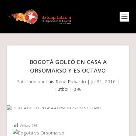
BOGOTÁ GOLEÓ EN CASA A
ORSOMARSO Y ES OCTAVO
Publicado por
Luis Rene Pichardo
|
Jul 31, 2016
|
Futbol
|
0
Visitas:
756