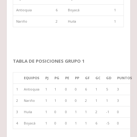
Antioquia
6
Boyacá
1
Nariño
2
Huila
1
TABLA DE POSICIONES GRUPO 1
EQUIPOS
PJ
PG
PE
PP
GF
GC
GD
PUNTOS
1
Antioquia
1
1
0
0
6
1
5
3
2
Nariño
1
1
0
0
2
1
1
3
3
Huila
1
0
0
1
1
2
-1
0
4
Boyacá
1
0
0
1
1
6
-5
0