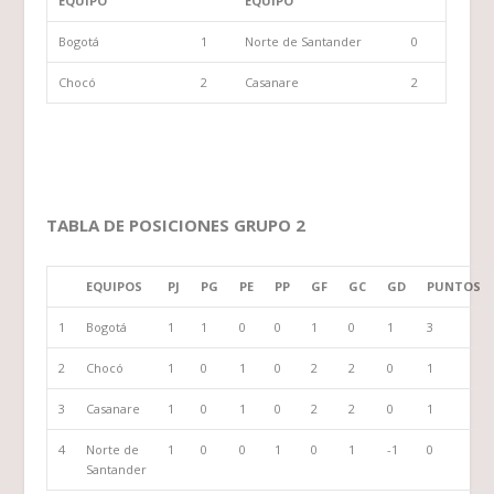
EQUIPO
EQUIPO
Bogotá
1
Norte de Santander
0
Chocó
2
Casanare
2
TABLA DE POSICIONES GRUPO 2
EQUIPOS
PJ
PG
PE
PP
GF
GC
GD
PUNTOS
1
Bogotá
1
1
0
0
1
0
1
3
2
Chocó
1
0
1
0
2
2
0
1
3
Casanare
1
0
1
0
2
2
0
1
4
Norte de
1
0
0
1
0
1
-1
0
Santander