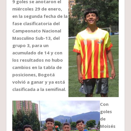
9 goles se anotaron el
miércoles 29 de enero,
en la segunda fecha de la
fase clasificatoria del
Campeonato Nacional
Masculino Sub-13, del
grupo 3, para un
acumulado de 14 y con
los resultados no hubo
cambios en la tabla de
posiciones, Bogotá
volvió a ganar y ya está
clasificada a la semifinal.
Con
goles
de
Moisés