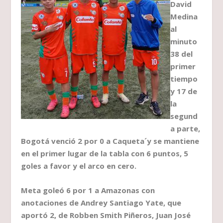
David
Medina
al
minuto
38 del
primer
tiempo
y 17 de
la
segund
a parte,
Bogotá venció 2 por 0 a Caqueta´y se mantiene
en el primer lugar de la tabla con 6 puntos, 5
goles a favor y el arco en cero.
Meta goleó 6 por 1 a Amazonas con
anotaciones de Andrey Santiago Yate, que
aportó 2, de Robben Smith Piñeros, Juan José