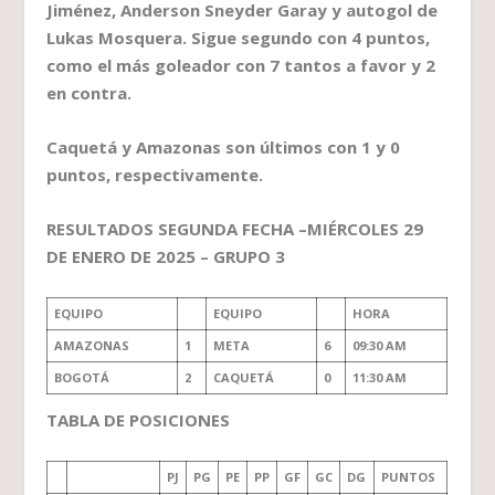
Jiménez, Anderson Sneyder Garay y autogol de
Lukas Mosquera. Sigue segundo con 4 puntos,
como el más goleador con 7 tantos a favor y 2
en contra.
Caquetá y Amazonas son últimos con 1 y 0
puntos, respectivamente.
RESULTADOS SEGUNDA FECHA –MIÉRCOLES 29
DE ENERO DE 2025 – GRUPO 3
EQUIPO
EQUIPO
HORA
AMAZONAS
1
META
6
09:30 AM
BOGOTÁ
2
CAQUETÁ
0
11:30 AM
TABLA DE POSICIONES
PJ
PG
PE
PP
GF
GC
DG
PUNTOS