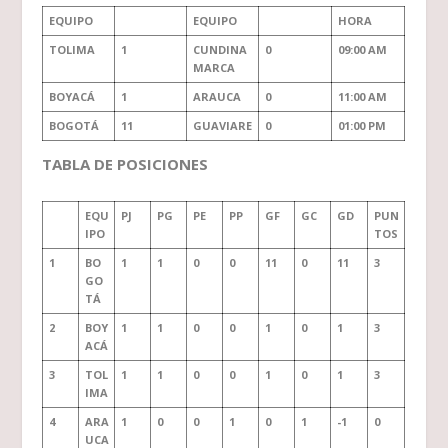
EQUIPO
EQUIPO
HORA
TOLIMA
1
CUNDINA
0
09:00 AM
MARCA
BOYACÁ
1
ARAUCA
0
11:00 AM
BOGOTÁ
11
GUAVIARE
0
01:00 PM
TABLA DE POSICIONES
EQU
PJ
PG
PE
PP
GF
GC
GD
PUN
IPO
TOS
1
BO
1
1
0
0
11
0
11
3
GO
TÁ
2
BOY
1
1
0
0
1
0
1
3
ACÁ
3
TOL
1
1
0
0
1
0
1
3
IMA
4
ARA
1
0
0
1
0
1
-1
0
UCA