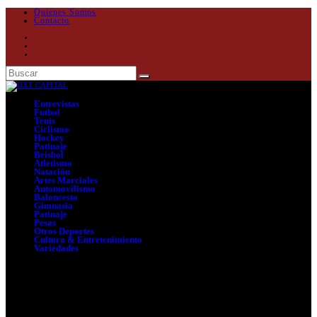
Quienes Somos
Contacto
Entrevistas
Futbol
Tenis
Ciclismo
Hockey
Patinaje
Beisbol
Atletismo
Natación
Artes Marciales
Automovilismo
Baloncesto
Gimnasia
Patinaje
Pesas
Otros Deportes
Cultura & Entretenimiento
Variedades
Seleccionar página