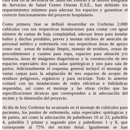
Para este fin la Secretaria de Salud del Distrito y la Subred Integrada
de Servicios de Salud Centro Oriente E.S.E., han definido los
requerimientos mínimos para adecuar los espacios y garantizar el
correcto funcionamiento del proyecto hospitalario.
Como primera fase se definió desarrollar en Corferias 2.000
cubículos con sus respectivas instalaciones para contar con igual
número de camas de baja complejidad, adecuar áreas para instalar
baños y duchas portátiles, prever y montar núcleos de atención de
personal médico y enfermería con sus respectivas áreas de apoyo
como son zonas de trabajo limpio, manejo de residuos, zonas de
procedimientos y cuartos para ropa, espacios para almacén y/o
farmacia, áreas de imágenes diagnósticas y la construcción de tres
espacios especiales: dos para salas quirúrgicas y uno para sala de
partos. Adicionalmente el esquema general incluyó el montaje de
varias carpas para la adaptación de tres espacios de acopio de
residuos peligrosos, orgánicos y para reciclaje. Todo lo anterior
contará con las instalaciones de redes eléctricas e hidráulicas
requeridas, así como el montaje y las obras civiles que las
especificaciones técnicas que corresponden a la adecuación del
recinto y la dimensión del proyecto.
Al día de hoy Corferias ha avanzado en el montaje de cubículos para
pacientes, los puntos de enfermería, salas especiales: quirúrgicas y
de partos, así como la adecuación de pabellones 10 al 23, pabellón
4, pabellón 3 primer y segundo piso y pabellones 1 y 8, que
corresponde al 75% del recinto ferial. Igualmente se han