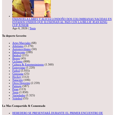
EMANUELA LARES Y ALICIA LONDOÑO DOS COLOMBIANAS NACIDAS EN
ESTADOS UNIDOS QUE ILUSIONAN AL PAÍS CON LA BILLIE JEAN KING
CUP JUNIOR
Ago 6, 2026
|
Tenis
Tu deporte favorito
Artes Marciales
(68)
Atletismo
(1.270)
Automovilismo
(50)
Baloncesto
(289)
Beisbol
(215)
Boxeo
(45)
Ciclismo
(808)
Cultura & Entretenimiento
(1.560)
Entrevistas
(1.220)
Futbol
(5.935)
Gimnasia
(25)
Hockey
(112)
Natación
(106)
Otros Deportes
(2.259)
Patinaje
(587)
Pesas
(113)
Tenis
(1.850)
Variedades
(1.325)
Voleibol
(55)
Lo Mas Compartido & Comentado
HEREDERO SE PRESENTARÁ DURANTE EL PRIMER ENCUENTRO DE