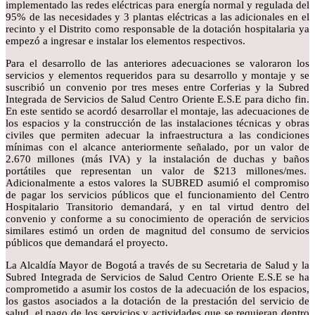
implementado las redes eléctricas para energía normal y regulada del
95% de las necesidades y 3 plantas eléctricas a las adicionales en el
recinto y el Distrito como responsable de la dotación hospitalaria ya
empezó a ingresar e instalar los elementos respectivos.
Para el desarrollo de las anteriores adecuaciones se valoraron los
servicios y elementos requeridos para su desarrollo y montaje y se
suscribió un convenio por tres meses entre Corferias y la Subred
Integrada de Servicios de Salud Centro Oriente E.S.E para dicho fin.
En este sentido se acordó desarrollar el montaje, las adecuaciones de
los espacios y la construcción de las instalaciones técnicas y obras
civiles que permiten adecuar la infraestructura a las condiciones
mínimas con el alcance anteriormente señalado, por un valor de
2.670 millones (más IVA) y la instalación de duchas y baños
portátiles que representan un valor de $213 millones/mes.
Adicionalmente a estos valores la SUBRED asumió el compromiso
de pagar los servicios públicos que el funcionamiento del Centro
Hospitalario Transitorio demandará, y en tal virtud dentro del
convenio y conforme a su conocimiento de operación de servicios
similares estimó un orden de magnitud del consumo de servicios
públicos que demandará el proyecto.
La Alcaldía Mayor de Bogotá a través de su Secretaria de Salud y la
Subred Integrada de Servicios de Salud Centro Oriente E.S.E se ha
comprometido a asumir los costos de la adecuación de los espacios,
los gastos asociados a la dotación de la prestación del servicio de
salud, el pago de los servicios y actividades que se requieran dentro