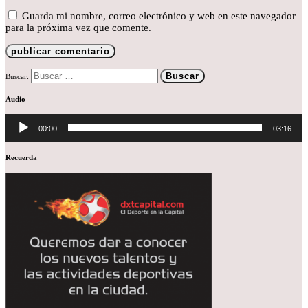
Guarda mi nombre, correo electrónico y web en este navegador
para la próxima vez que comente.
Buscar:
Audio
Reproductor
de
00:00
03:16
audio
Recuerda