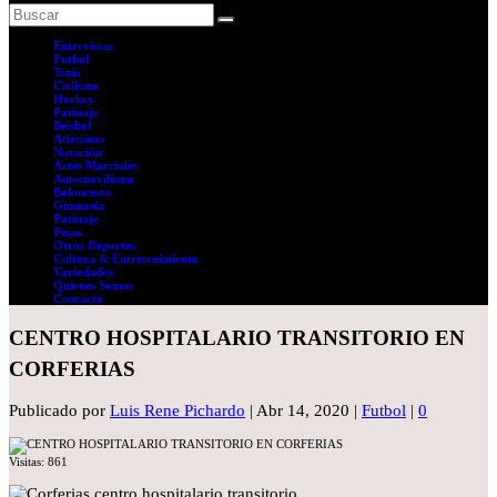
Entrevistas
Futbol
Tenis
Ciclismo
Hockey
Patinaje
Beisbol
Atletismo
Natación
Artes Marciales
Automovilismo
Baloncesto
Gimnasia
Patinaje
Pesas
Otros Deportes
Cultura & Entretenimiento
Variedades
Quienes Somos
Contacto
CENTRO HOSPITALARIO TRANSITORIO EN
CORFERIAS
Publicado por
Luis Rene Pichardo
|
Abr 14, 2020
|
Futbol
|
0
Visitas:
861