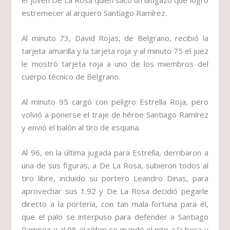
el joven De La Rosa quien sacó un latigazo que logró
estremecer al arquero Santiago Ramírez.
Al minuto 73, David Rojas, de Belgrano, recibió la
tarjeta amarilla y la tarjeta roja y al minuto 75 el juez
le mostró tarjeta roja a uno de los miembros del
cuerpo técnico de Belgrano.
Al minuto 95 cargó con peligro Estrella Roja, pero
volvió a ponerse el traje de héroe Santiago Ramírez
y envió el balón al tiro de esquina.
Al 96, en la última jugada para Estrella, derribaron a
una de sus figuras, a De La Rosa, subieron todos al
tiro libre, incluido su portero Leandro Dinas, para
aprovechar sus 1.92 y De La Rosa decidió pegarle
directo a la portería, con tan mala fortuna para él,
que el palo se interpuso para defender a Santiago
Ramírez y al 98 el réferi se mandó el pito a la boca y