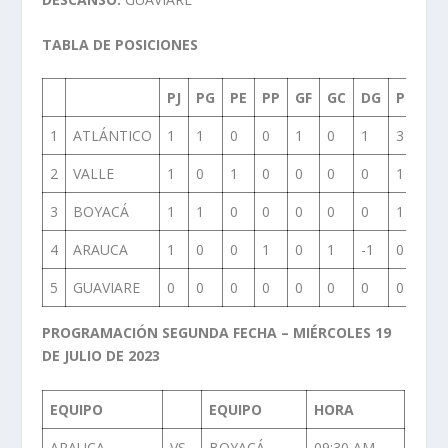
TABLA DE POSICIONES
PJ
PG
PE
PP
GF
GC
DG
PUNTO
1
ATLÁNTICO
1
1
0
0
1
0
1
3
2
VALLE
1
0
1
0
0
0
0
1
3
BOYACÁ
1
1
0
0
0
0
0
1
4
ARAUCA
1
0
0
1
0
1
-1
0
5
GUAVIARE
0
0
0
0
0
0
0
0
PROGRAMACIÓN SEGUNDA FECHA – MIÉRCOLES 19
DE JULIO DE 2023
EQUIPO
EQUIPO
HORA
ARAUCA
VS
BOYACÁ
09:30 AM